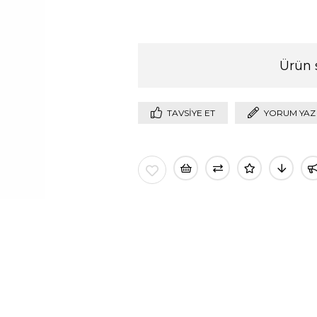
Ürün 
TAVSIYE ET
YORUM YAZ