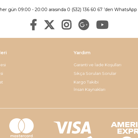
 her gün 09:00 - 20:00 arasında 0 (532) 136 60 67 ’den WhatsApp ü
leri
Yardım
esi
Garanti ve İade Koşulları
si
Sıkça Sorulan Sorular
at
Kargo Takibi
İnsan Kaynakları