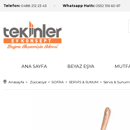
Telefon:
0488 212 23 43
Whatsapp Hattı:
0532 136 60 67
ANA SAYFA
BEYAZ EŞYA
MUTF
Anasayfa
Züccaciye
SOFRA
SERVİS & SUNUM
Servis & Sunum 