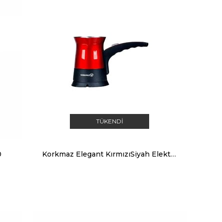
TÜKENDI
0
Korkmaz Elegant KırmızıSiyah Elektrikli Cezve Makinesi A361-02