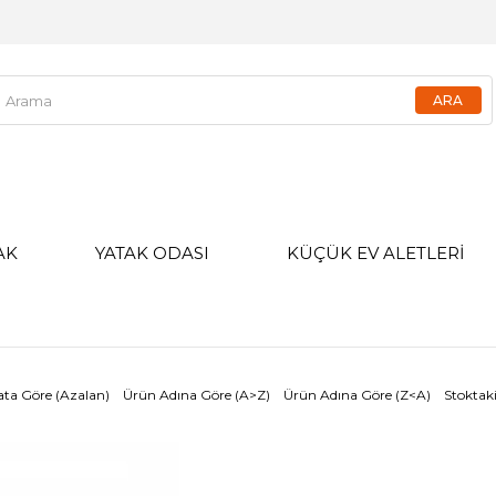
AK
YATAK ODASI
KÜÇÜK EV ALETLERİ
ata Göre (Azalan)
Ürün Adına Göre (A>Z)
Ürün Adına Göre (Z<A)
Stoktaki