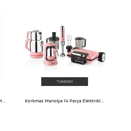
TÜKENDI
Korkmaz A353-01 Mia Çay Kahve Makinesi Kırmızı
Korkmaz Manolya 14 Parça Elektrikli Çeyiz Seti A1813