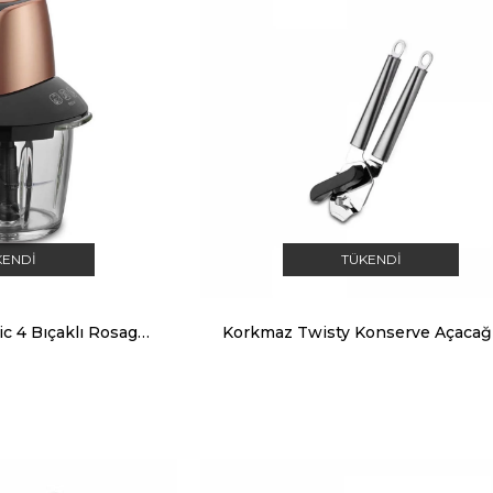
KENDI
TÜKENDI
Korkmaz Pro Magic 4 Bıçaklı Rosagold/Siyah Cam Doğrayıcı