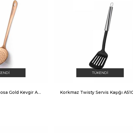
KENDI
TÜKENDI
Korkmaz Twisty Rosa Gold Kevgir A661
Korkmaz Twisty Servis Kaşığı A51