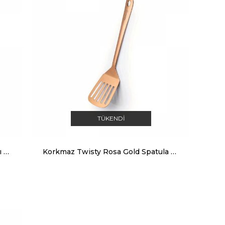
TÜKENDI
Korkmaz Twisty Konserve Açacağı A503
Korkmaz Twisty Rosa Gold Spatula A664