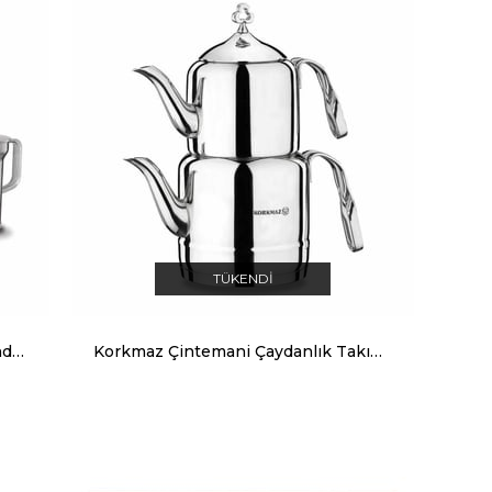
TÜKENDI
Korkmaz Vertex Multi Kırmızı Blender Set A455-01
Korkmaz Çintemani Çaydanlık Takımı A211