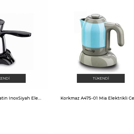
KENDI
TÜKENDI
Korkmaz Kafein Satin InoxSiyah Elektrikli Cezve Makinesi-A366