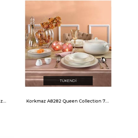
TÜKENDI
Korkmaz A475-01 Mia Elektrikli Cezve Kahve Makinesi Mavi
Korkmaz A8282 Queen Collection 70 Parça Yuvarlak Yemek Takimi