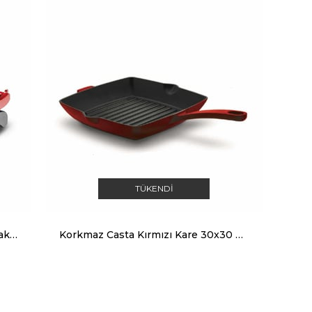
TÜKENDI
Korkmaz Tostkolik Kırmızı Tost Makinesi A329-16
Korkmaz Casta Kırmızı Kare 30x30 cm Grill Döküm Tava