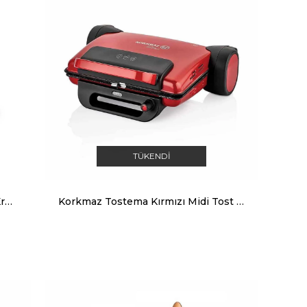
TÜKENDI
Korkmaz Kahvekolik Twin Siyah/Krom Otomatik Kahve Makinesi
Korkmaz Tostema Kırmızı Midi Tost Makinesi