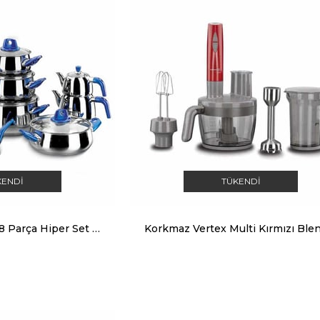
KENDI
TÜKENDI
Korkmaz Marına 18 Parça Hiper Set Tencere Takımı A1737