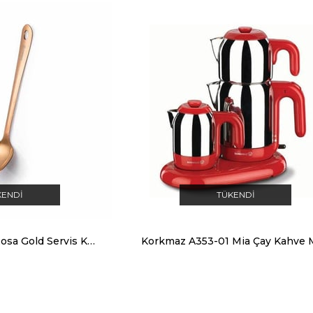
KENDI
TÜKENDI
Korkmaz Twisty Rosa Gold Servis Kaşığı A662