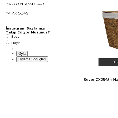
BANYO VE AKSESUAR
YATAK ODASI
İnstagram Sayfamızı
Takip Ediyor Musunuz?
Evet
Hayır
Oyla
Oylama Sonuçları
TÜ