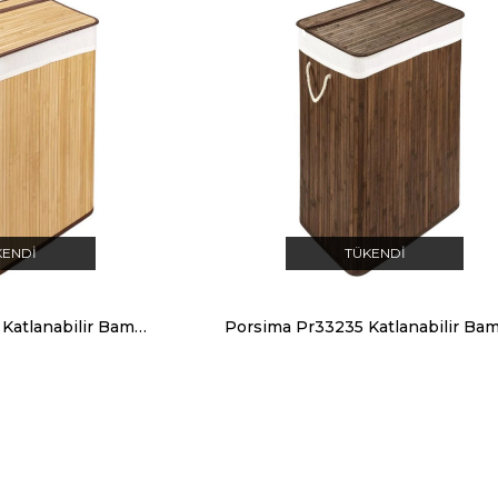
KENDI
TÜKENDI
Porsima PR33213 Katlanabilir Bambu Çamaşır Sepeti Naturel