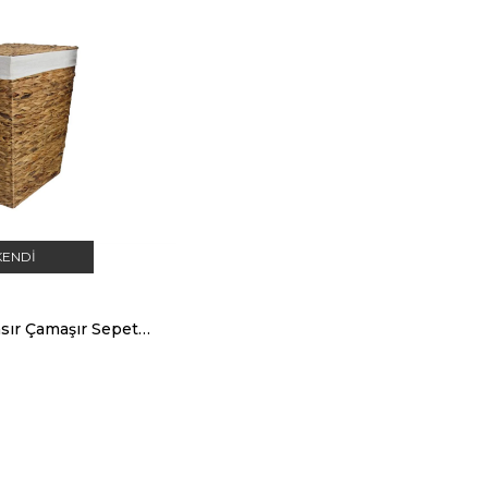
KENDI
Sever CX25454 Hasır Çamaşır Sepeti Kapaklı