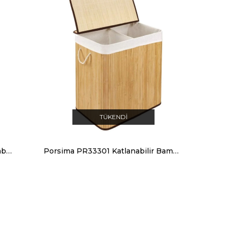
TÜKENDI
Porsima Pr33235 Katlanabilir Bambu Çamaşır Sepeti Kahve
Porsima PR33301 Katlanabilir Bambu 2 Bölmeli Çamaşır Sepeti Naturel