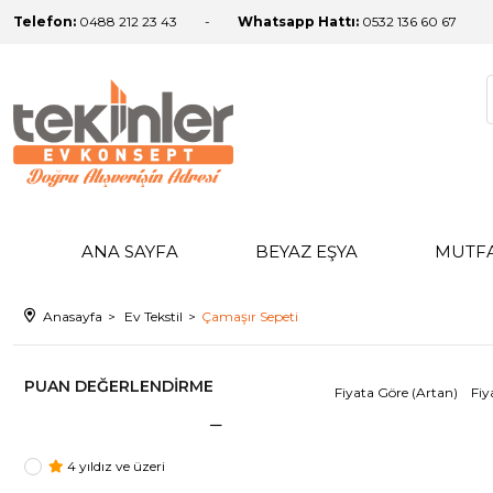
Telefon:
0488 212 23 43
Whatsapp Hattı:
0532 136 60 67
ANA SAYFA
BEYAZ EŞYA
MUTF
Anasayfa
Ev Tekstil
Çamaşır Sepeti
PUAN DEĞERLENDIRME
Fiyata Göre (Artan)
Fiy
4 yıldız ve üzeri