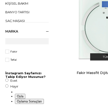
KİŞİSEL BAKIM
BANYO TARTISI
SAÇ MAŞASI
TIRAŞ MAKINELERI
MARKA
EPILASYON ALETI
SAÇ KURUTMA
MAKINELERI
Fakir
TÜ
SAÇ DÜZLEŞTRICISI
Tefal
İnstagram Sayfamızı
Takip Ediyor Musunuz?
Evet
Hayır
Oyla
Oylama Sonuçları