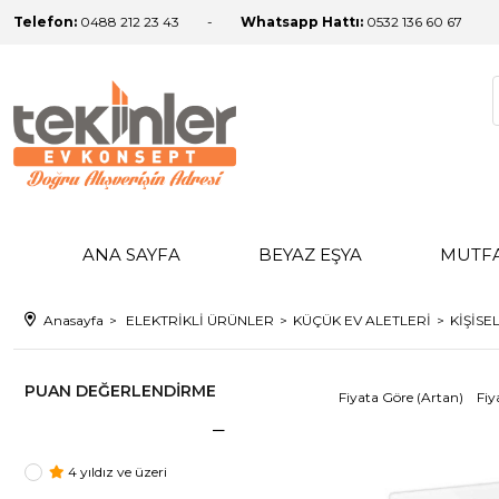
Telefon:
0488 212 23 43
Whatsapp Hattı:
0532 136 60 67
ANA SAYFA
BEYAZ EŞYA
MUTF
Anasayfa
ELEKTRİKLİ ÜRÜNLER
KÜÇÜK EV ALETLERİ
KİŞİSE
PUAN DEĞERLENDIRME
Fiyata Göre (Artan)
Fiy
4 yıldız ve üzeri