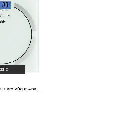
KENDI
Fakir Massfit Dijital Cam Vücut Analiz Baskülü Beyaz