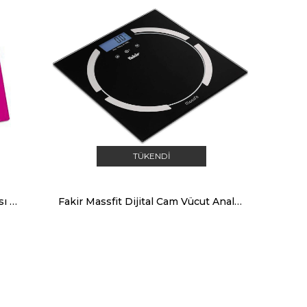
TÜKENDI
Tefal Premiss Pembe Banyo Tartısı 2100098635
Fakir Massfit Dijital Cam Vücut Analiz Baskülü Siyah