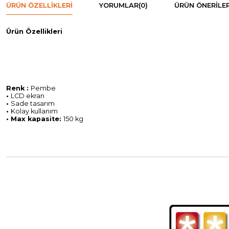
ÜRÜN ÖZELLIKLERI
YORUMLAR
(0)
ÜRÜN ÖNERILER
Ürün Özellikleri
Renk :
Pembe
•
LCD ekran
•
Sade tasarım
•
Kolay kullanım
• Max kapasite:
150 kg