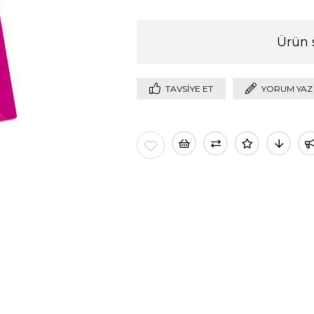
Ürün 
TAVSIYE ET
YORUM YAZ