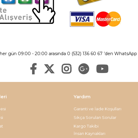
 her gün 09:00 - 20:00 arasında 0 (532) 136 60 67 ’den WhatsApp ü
leri
Yardım
esi
Garanti ve İade Koşulları
si
Sıkça Sorulan Sorular
at
Kargo Takibi
İnsan Kaynakları