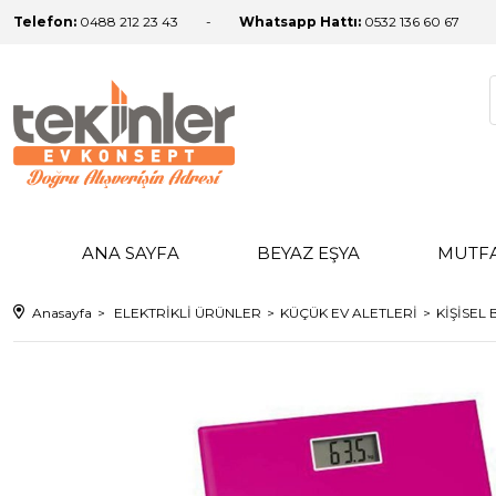
Telefon:
0488 212 23 43
Whatsapp Hattı:
0532 136 60 67
ANA SAYFA
BEYAZ EŞYA
MUTF
Anasayfa
ELEKTRİKLİ ÜRÜNLER
KÜÇÜK EV ALETLERİ
KİŞİSEL