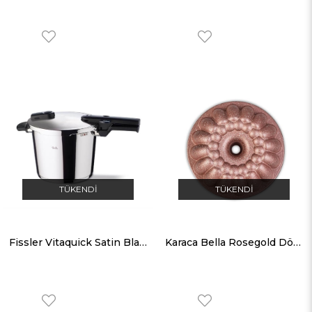
TÜKENDI
TÜKENDI
Fissler Vitaquick Satin Black Düdüklü Tencere 6.0 Lt
Karaca Bella Rosegold Döküm Granit Kek Kalıbı