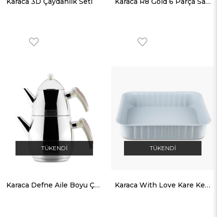
Karaca 3D Çaydanlık Seti
Karaca R8 Gold 6 Parça Sahan Seti
TÜKENDI
TÜKENDI
Karaca Defne Aile Boyu Çaydanlık Gri
Karaca With Love Kare Kek Kalıbı 24x24cm