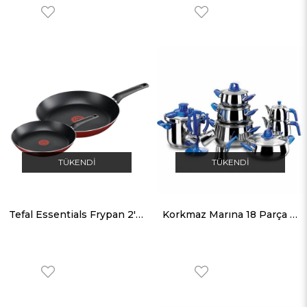
TÜKENDI
TÜKENDI
Tefal Essentials Frypan 2'li Tava Seti - 20 ve 26 cm
Korkmaz Marına 18 Parça Hiper Set Tencere Takımı A1737