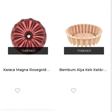
TÜKENDI
TÜKENDI
Karaca Magna Rosegold Döküm Granit Kek Kalıbı
Bambum Alya Kek Kalıbı Bej T3011