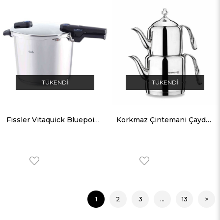
TÜKENDI
TÜKENDI
Fissler Vitaquick Bluepoint 10lt Düdüklü Tencere
Korkmaz Çintemani Çaydanlık Takımı A211
1
2
3
...
13
>