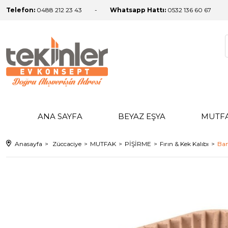
Telefon:
0488 212 23 43
Whatsapp Hattı:
0532 136 60 67
ANA SAYFA
BEYAZ EŞYA
MUTF
Anasayfa
Züccaciye
MUTFAK
PİŞİRME
Fırın & Kek Kalıbı
Bam