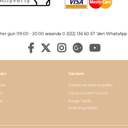
 her gün 09:00 - 20:00 arasında 0 (532) 136 60 67 ’den WhatsApp ü
leri
Yardım
esi
Garanti ve İade Koşulları
si
Sıkça Sorulan Sorular
at
Kargo Takibi
İnsan Kaynakları