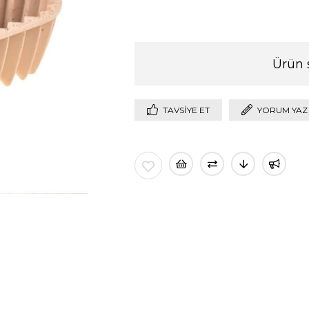
Ürün 
TAVSIYE ET
YORUM YAZ