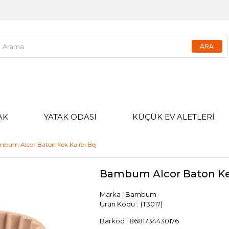
AK
YATAK ODASI
KÜÇÜK EV ALETLERİ
bum Alcor Baton Kek Kalıbı Bej
Bambum Alcor Baton Kek
Marka
:
Bambum
(T3017)
Barkod
:
8681734430176