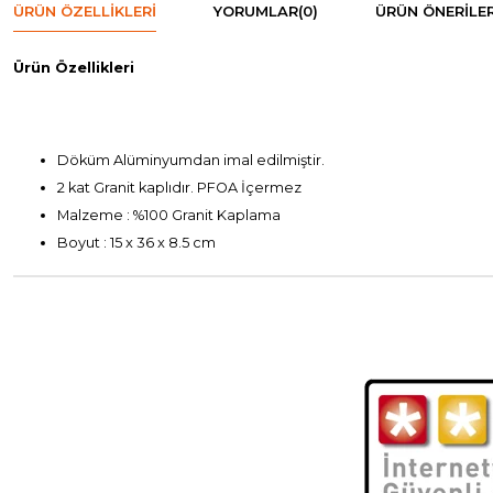
ÜRÜN ÖZELLIKLERI
YORUMLAR
(0)
ÜRÜN ÖNERILER
Ürün Özellikleri
Döküm Alüminyumdan imal edilmiştir.
2 kat Granit kaplıdır. PFOA İçermez
Malzeme : %100 Granit Kaplama
Boyut : 15 x 36 x 8.5 cm