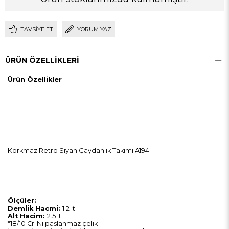
TAVSIYE ET
YORUM YAZ
ÜRÜN ÖZELLIKLERI
Ürün Özellikler
Korkmaz Retro Siyah Çaydanlık Takımı A194
​Ölçüler:
Demlik Hacmi:
1.2 lt
Alt Hacim:
2.5 lt
*
18/10 Cr-Ni paslanmaz çelik