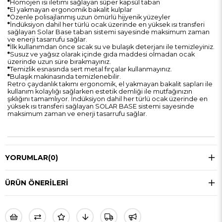
*
Homojen ısı iletimi sağlayan süper kapsül taban
*
El yakmayan ergonomik bakalit kulplar
*
Özenle polisajlanmış uzun ömürlü hijyenik yüzeyler
*
İndüksiyon dahil her türlü ocak üzerinde en yüksek ısı transferi
sağlayan Solar Base taban sistemi sayesinde maksimum zaman
ve enerji tasarrufu sağlar.
*
İlk kullanımdan önce sıcak su ve bulaşık deterjanı ile temizleyiniz.
*
Susuz ve yağsız olarak içinde gıda maddesi olmadan ocak
üzerinde uzun süre bırakmayınız.
*
Temizlik esnasında sert metal fırçalar kullanmayınız.
*
Bulaşık makinasında temizlenebilir.
Retro çaydanlık takımı ergonomik, el yakmayan bakalit sapları ile
kullanım kolaylığı sağlarken estetik demliği ile mutfağınızın
şıklığını tamamlıyor. İndüksiyon dahil her türlü ocak üzerinde en
yüksek ısı transferi sağlayan SOLAR BASE sistemi sayesinde
maksimum zaman ve enerji tasarrufu sağlar.
YORUMLAR
(0)
ÜRÜN ÖNERILERI