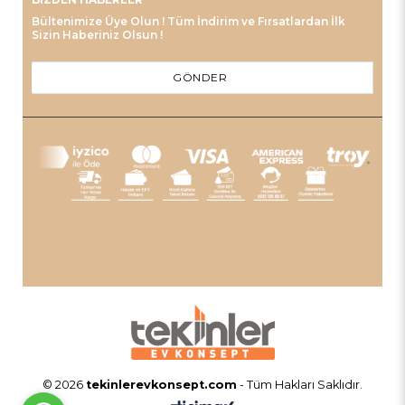
Bültenimize Üye Olun ! Tüm İndirim ve Fırsatlardan İlk
Sizin Haberiniz Olsun !
GÖNDER
© 2026
tekinlerevkonsept.com
- Tüm Hakları Saklıdır.