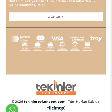
Bültenimize Üye Olun ! Tüm İndirim ve Fırsatlardan İlk
Sizin Haberiniz Olsun !
GÖNDER
© 2026
tekinlerevkonsept.com
- Tüm Hakları Saklıdır.