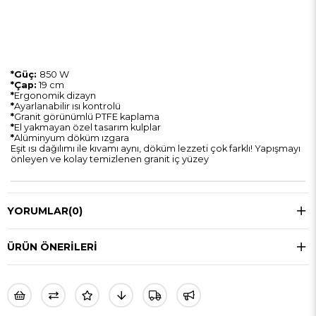
*Güç:
850 W
*Çap:
19 cm
*
Ergonomik dizayn
*
Ayarlanabilir ısı kontrolü
*
Granit görünümlü PTFE kaplama
*
El yakmayan özel tasarım kulplar
*
Alüminyum döküm ızgara
Eşit ısı dağılımı ile kıvamı aynı, döküm lezzeti çok farklı! Yapışmayı
önleyen ve kolay temizlenen granit iç yüzey
YORUMLAR
(0)
ÜRÜN ÖNERILERI