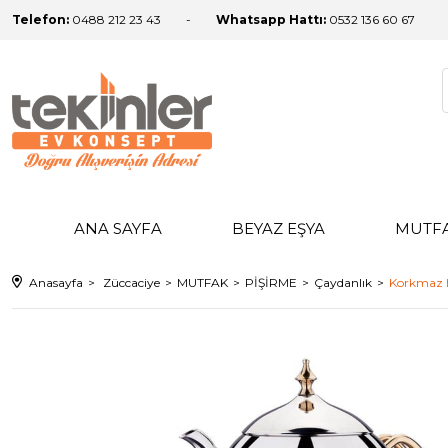
Telefon:
0488 212 23 43
Whatsapp Hattı:
0532 136 60 67
ANA SAYFA
BEYAZ EŞYA
MUTF
Anasayfa
Züccaciye
MUTFAK
PİŞİRME
Çaydanlık
Korkmaz H