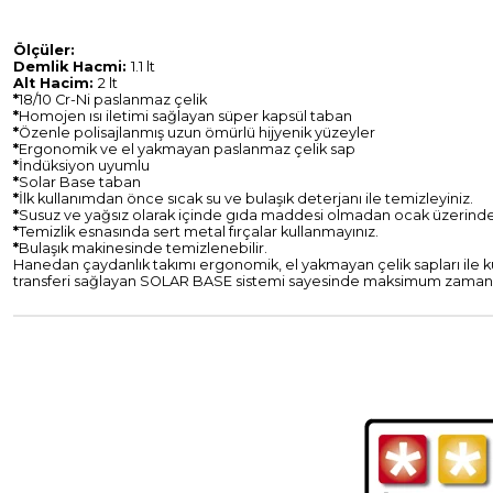
Ölçüler:
Demlik Hacmi:
1.1 lt
Alt Hacim:
2 lt
*
18/10 Cr-Ni paslanmaz çelik
*
Homojen ısı iletimi sağlayan süper kapsül taban
*
Özenle polisajlanmış uzun ömürlü hijyenik yüzeyler
*
Ergonomik ve el yakmayan paslanmaz çelik sap
*
İndüksiyon uyumlu
*
Solar Base taban
*
İlk kullanımdan önce sıcak su ve bulaşık deterjanı ile temizleyiniz.
*
Susuz ve yağsız olarak içinde gıda maddesi olmadan ocak üzerinde
*
Temizlik esnasında sert metal fırçalar kullanmayınız.
*
Bulaşık makinesinde temizlenebilir.
Hanedan çaydanlık takımı ergonomik, el yakmayan çelik sapları ile kull
transferi sağlayan SOLAR BASE sistemi sayesinde maksimum zaman v