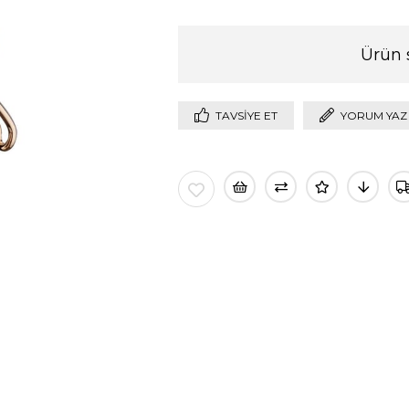
Ürün 
TAVSIYE ET
YORUM YAZ