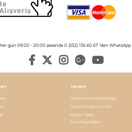
 her gün 09:00 - 20:00 arasında 0 (532) 136 60 67 ’den WhatsApp ü
leri
Yardım
esi
Garanti ve İade Koşulları
si
Sıkça Sorulan Sorular
at
Kargo Takibi
İnsan Kaynakları