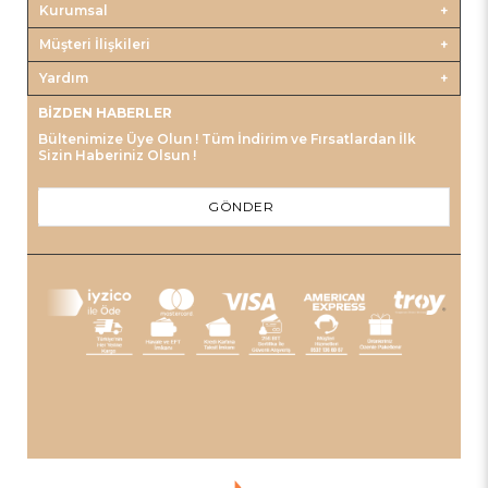
Kurumsal
Müşteri İlişkileri
Yardım
BIZDEN HABERLER
Bültenimize Üye Olun ! Tüm İndirim ve Fırsatlardan İlk
Sizin Haberiniz Olsun !
GÖNDER