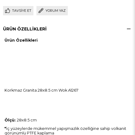
TAVSIYE ET
YORUM YAZ
ÜRÜN ÖZELLIKLERI
Ürün Özellikleri
Korkmaz Granita 28x8.5 cm Wok A1267
Ölçü:
​28x8.5 cm
*
İç yüzeylerde mükemmel yapışmazlık özelliğine sahip volkanit
görünümlü PTFE kaplama