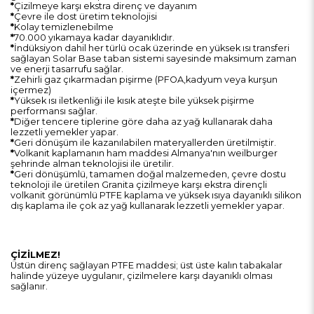
*
Çizilmeye karşı ekstra direnç ve dayanım
*
Çevre ile dost üretim teknolojisi
*
Kolay temizlenebilme
*
70.000 yıkamaya kadar dayanıklıdır.
*
İndüksiyon dahil her türlü ocak üzerinde en yüksek ısı transferi
sağlayan Solar Base taban sistemi sayesinde maksimum zaman
ve enerji tasarrufu sağlar.
*
Zehirli gaz çıkarmadan pişirme (PFOA,kadyum veya kurşun
içermez)
*
Yüksek ısı iletkenliği ile kısık ateşte bile yüksek pişirme
performansı sağlar.
*
Diğer tencere tiplerine göre daha az yağ kullanarak daha
lezzetli yemekler yapar.
*
Geri dönüşüm ile kazanılabilen materyallerden üretilmiştir.
*
Volkanit kaplamanın ham maddesi Almanya'nın weilburger
şehrinde alman teknolojisi ile üretilir.
*
Geri dönüşümlü, tamamen doğal malzemeden, çevre dostu
teknoloji ile üretilen Granita çizilmeye karşı ekstra dirençli
volkanit görünümlü PTFE kaplama ve yüksek ısıya dayanıklı silikon
dış kaplama ile çok az yağ kullanarak lezzetli yemekler yapar.
ÇİZİLMEZ!
Üstün direnç sağlayan PTFE maddesi; üst üste kalın tabakalar
halinde yüzeye uygulanır, çizilmelere karşı dayanıklı olması
sağlanır.