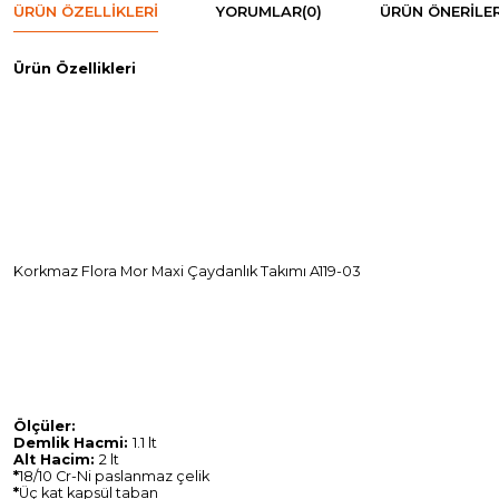
ÜRÜN ÖZELLIKLERI
YORUMLAR
(0)
ÜRÜN ÖNERILER
Ürün Özellikleri
Korkmaz Flora Mor Maxi Çaydanlık Takımı A119-03
Ölçüler:
Demlik Hacmi:
1.1 lt
Alt Hacim:
2 lt
*
18/10 Cr-Ni paslanmaz çelik
*
Üç kat kapsül taban