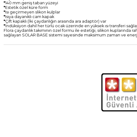
*
140 mm geniş taban yüzeyi
*
Estetik özel küre form
*
Isı geçirmeyen slikon kulplar
*
Isıya dayanıklı cam kapak
*
Çift kapaklı (İki çaydanlığın arasında ara adaptör) var
*
İndüksiyon dahil her türlü ocak üzerinde en yüksek ısı transferi sa
Flora çaydanlık takımının özel formu ile estetiği, silikon kuplarında ra
sağlayan SOLAR BASE sistemi sayesinde maksimum zaman ve enerji t