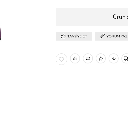
Ürün 
TAVSIYE ET
YORUM YAZ