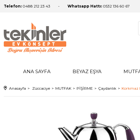
Telefon:
0488 212 23 43
Whatsapp Hattı:
0532 136 60 67
ANA SAYFA
BEYAZ EŞYA
MUTF
Anasayfa
Züccaciye
MUTFAK
PİŞİRME
Çaydanlık
Korkmaz F