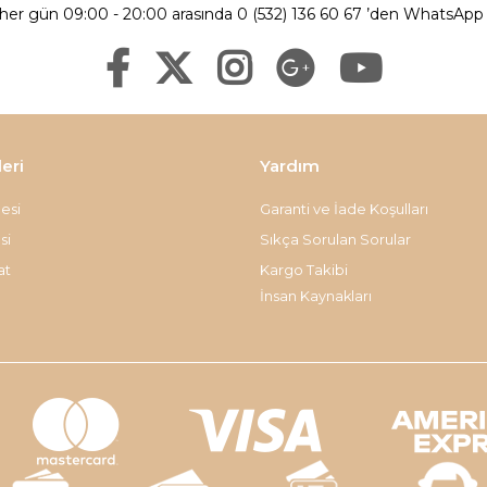
 her gün 09:00 - 20:00 arasında 0 (532) 136 60 67 ’den WhatsApp ü
leri
Yardım
esi
Garanti ve İade Koşulları
si
Sıkça Sorulan Sorular
at
Kargo Takibi
İnsan Kaynakları