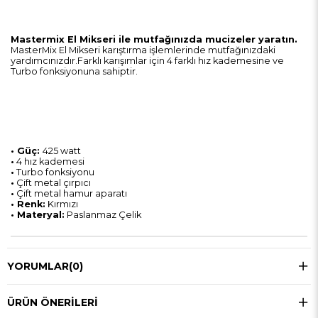
Mastermix El Mikseri ile mutfağınızda mucizeler yaratın.
MasterMix El Mikseri karıştırma işlemlerinde mutfağınızdaki
yardımcınızdır.Farklı karışımlar için 4 farklı hız kademesine ve
Turbo fonksiyonuna sahiptir.
• Güç:
425 watt
•
4 hız kademesi
•
Turbo fonksiyonu
•
Çift metal çırpıcı
•
Çift metal hamur aparatı
• Renk:
Kırmızı
• Materyal:
Paslanmaz Çelik
YORUMLAR
(0)
ÜRÜN ÖNERILERI