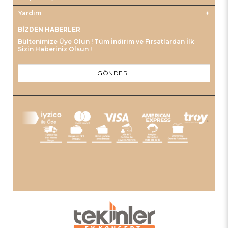
Yardım
BIZDEN HABERLER
Bültenimize Üye Olun ! Tüm İndirim ve Fırsatlardan İlk
Sizin Haberiniz Olsun !
GÖNDER