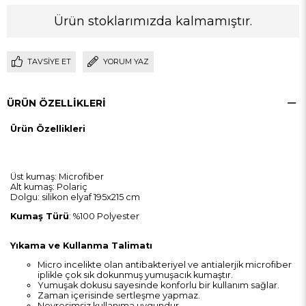
Ürün stoklarımızda kalmamıştır.
TAVSIYE ET
YORUM YAZ
ÜRÜN ÖZELLIKLERI
Ürün Özellikleri
Üst kumaş: Microfiber
Alt kumaş: Polariç
Dolgu: silikon elyaf 195x215 cm
Kumaş Türü
: %100 Polyester
Yıkama ve Kullanma Talimatı
Micro incelikte olan antibakteriyel ve antialerjik microfiber
iplikle çok sık dokunmuş yumuşacık kumaştır.
Yumuşak dokusu sayesinde konforlu bir kullanım sağlar.
Zaman içerisinde sertleşme yapmaz.
Nevresimsiz kullanıma uygundur.