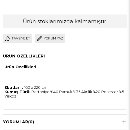
Ürün stoklarımızda kalmamıştır.
TAVSIYE ET
YORUM YAZ
ÜRÜN ÖZELLIKLERI
Ürün Özellikleri
Ebatları :
160 x 220 cm
Kumaş Türü:
Battaniye %40 Pamuk %35 Akrilik %20 Poliester %5
Viskoz
YORUMLAR
(0)