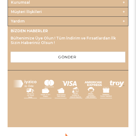
Kurumsal
Müşteri İlişkileri
Yardım
BIZDEN HABERLER
Bültenimize Üye Olun ! Tüm İndirim ve Fırsatlardan İlk
Sizin Haberiniz Olsun !
GÖNDER