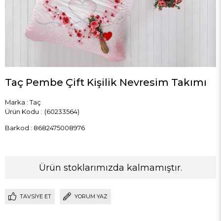
Taç Pembe Çift Kişilik Nevresim Takımı
Marka
:
Taç
(60233564)
Barkod
:
8682475008976
Ürün stoklarımızda kalmamıştır.
TAVSIYE ET
YORUM YAZ