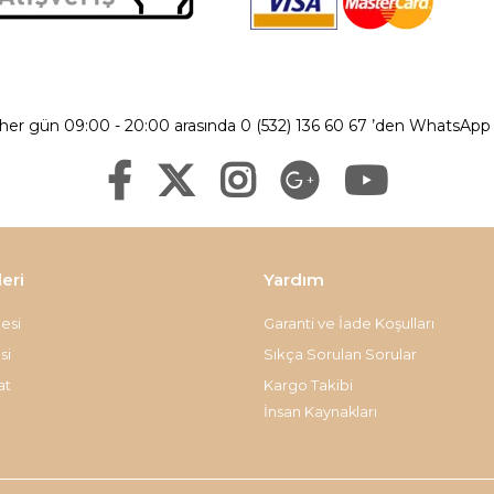
 her gün 09:00 - 20:00 arasında 0 (532) 136 60 67 ’den WhatsApp ü
leri
Yardım
esi
Garanti ve İade Koşulları
si
Sıkça Sorulan Sorular
at
Kargo Takibi
İnsan Kaynakları