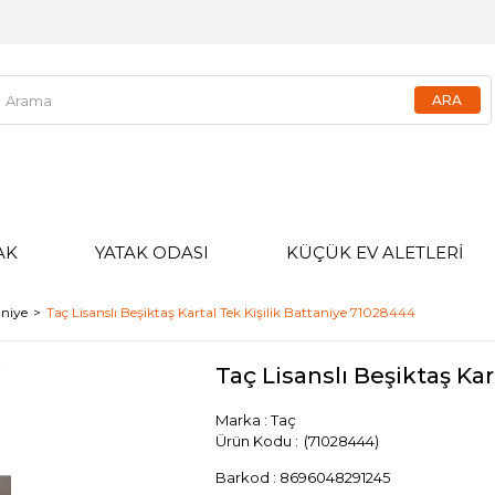
AK
YATAK ODASI
KÜÇÜK EV ALETLERİ
aniye
Taç Lisanslı Beşiktaş Kartal Tek Kişilik Battaniye 71028444
Taç Lisanslı Beşiktaş Ka
Marka
:
Taç
(71028444)
Barkod
:
8696048291245