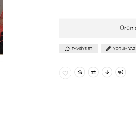
Ürün 
TAVSIYE ET
YORUM YAZ