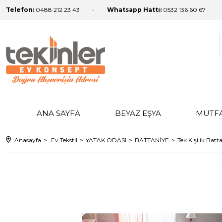
Telefon:
0488 212 23 43
Whatsapp Hattı:
0532 136 60 67
ANA SAYFA
BEYAZ EŞYA
MUTF
Anasayfa
Ev Tekstil
YATAK ODASI
BATTANİYE
Tek Kişilik Batt