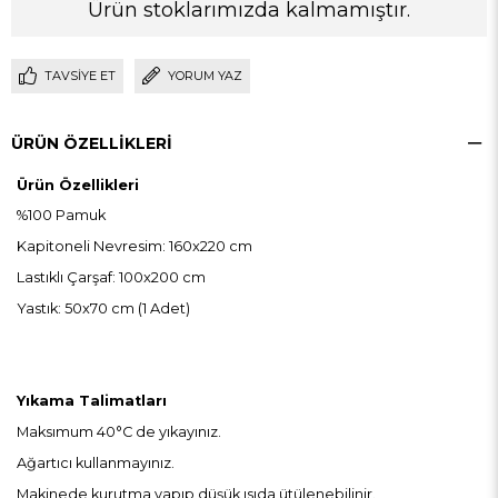
Ürün stoklarımızda kalmamıştır.
TAVSIYE ET
YORUM YAZ
ÜRÜN ÖZELLIKLERI
Ürün Özellikleri
%100 Pamuk
Kapitoneli Nevresim: 160x220 cm
Lastıklı Çarşaf: 100x200 cm
Yastık: 50x70 cm (1 Adet)
Yıkama Talimatları
Maksımum 40°C de yıkayınız.
Ağartıcı kullanmayınız.
Makinede kurutma yapıp düşük ısıda ütülenebilinir.