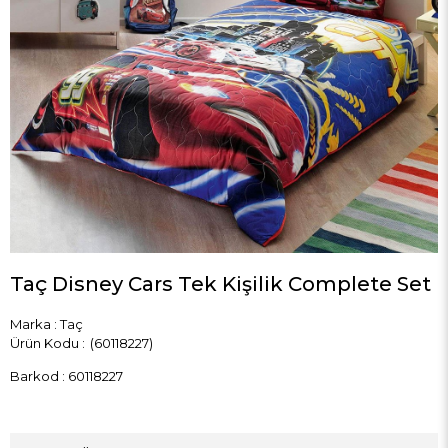
Taç Disney Cars Tek Kişilik Complete Set
Marka
:
Taç
(60118227)
Barkod
:
60118227