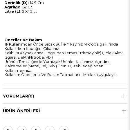
Derinlik (D):
14,9 Cm
Ağırlığı:
162 Gr.
Litre (L):
2 X 1,2 Lt
Öneriler Ve Bakım
Ilk Kullanımdan Önce Sıcak Su İle Yıkayınız.Mikrodalga Fırında
Kullanırken Kapağını Çıkarınız.
Kalıbı Isı Kaynaklarına Doğrudan Temas Ettirmeyiniz( Çıplak Alev,
Izgara, Elektrikli Soba, Vb.)
Ürünün Temizliğinde Yumuşak Ürünler Kullanınız. Aşındırıcı
Malzemeler (Metal, Tel,.. Vb.) Ürünü Çizebileceğinden
Kullanmayınız.
Kullanım Önerilerini Ve Bakım Talimatlarını Mutlaka Uygulayın.
YORUMLAR
(0)
ÜRÜN ÖNERILERI