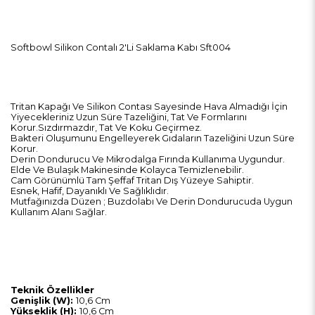
Softbowl Silikon Contalı 2'Li Saklama Kabı Sft004
Tritan Kapağı Ve Silikon Contası Sayesinde Hava Almadığı İçin
Yiyecekleriniz Uzun Süre Tazeliğini, Tat Ve Formlarını
Korur.Sızdırmazdır, Tat Ve Koku Geçirmez.
Bakteri Oluşumunu Engelleyerek Gıdaların Tazeliğini Uzun Süre
Korur.
Derin Dondurucu Ve Mikrodalga Fırında Kullanıma Uygundur.
Elde Ve Bulaşık Makinesinde Kolayca Temizlenebilir.
Cam Görünümlü Tam Şeffaf Tritan Dış Yüzeye Sahiptir.
Esnek, Hafif, Dayanıklı Ve Sağlıklıdır.
Mutfağınızda Düzen ; Buzdolabı Ve Derin Dondurucuda Uygun
Kullanım Alanı Sağlar.
Teknik Özellikler
Genişlik (W):
10,6 Cm
Yükseklik (H):
10,6 Cm