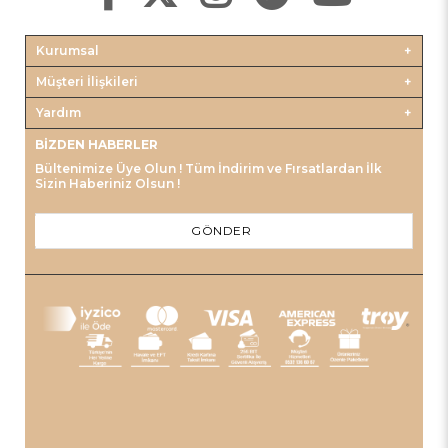
Kurumsal
Müşteri İlişkileri
Yardım
BIZDEN HABERLER
Bültenimize Üye Olun ! Tüm İndirim ve Fırsatlardan İlk
Sizin Haberiniz Olsun !
GÖNDER