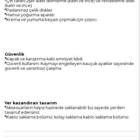
*
Çift taraflı 2şer adet dilimleme (kalın ve ince) ve rendeleme diski
(kalın ve ince)
*
Paslanmaz çelik diskler
*
Hamur yoğurma aparatı
*
Krema ve yumurta beyazı çırpmak için çırpıcı
Güvenlik
*
Kapak ve karıştırma kabı emniyet kilidi
*
Güvenli kullanım: Kaymayı engelleyen kauçuk ayaklar sayesinde
güvenli ve sarsıntısız çalışma
Yer kazandıran tasarım
*
Aksesuarların hepsi haznede saklanabilir bu sayede yerden
tasarruf edersiniz
*
Kablo saklama bölümü: kolay saklama kablo saklama bölümü