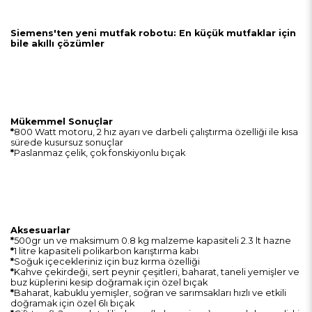
Siemens'ten yeni mutfak robotu: En küçük mutfaklar için
bile akıllı çözümler
Mükemmel Sonuçlar
*
800 Watt motoru, 2 hız ayarı ve darbeli çalıştırma özelliği ile kısa
sürede kusursuz sonuçlar
*
Paslanmaz çelik, çok fonskiyonlu bıçak
Aksesuarlar
*
500gr un ve maksimum 0.8 kg malzeme kapasiteli 2.3 lt hazne
*
1 litre kapasiteli polikarbon karıştırma kabı
*
Soğuk içecekleriniz için buz kırma özelliği
*
Kahve çekirdeği, sert peynir çeşitleri, baharat, taneli yemişler ve
buz küplerini kesip doğramak için özel bıçak
*
Baharat, kabuklu yemişler, soğran ve sarımsakları hızlı ve etkili
doğramak için özel 6lı bıçak