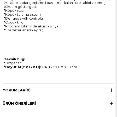
24 saate kadar geçikmeli başlatma, kalan süre takibi ve enerji
tüketim göstergesi.
*
Köpük ikaz
*
Köpük tarama sistemi
*
Dengesiz yük kontrolü
*
Çocuk kilidi
*
Program bitiminde akustik sinyal
*
Sıvı deterjan için ayıraç
Teknik bilgi
*
Tezgahaltı
*Boyutlar(Y x G x D):
84.8 x 59.8 x 59.0 cm
YORUMLAR
(0)
ÜRÜN ÖNERILERI