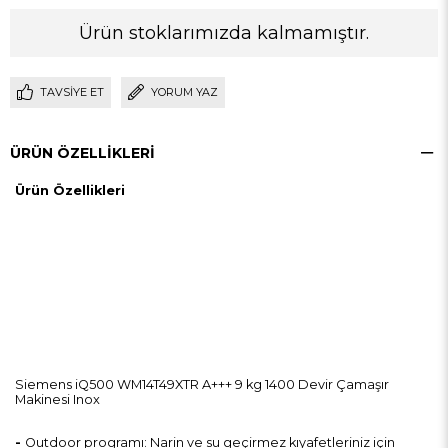
Ürün stoklarımızda kalmamıştır.
TAVSIYE ET
YORUM YAZ
ÜRÜN ÖZELLIKLERI
Ürün Özellikleri
Siemens iQ500 WM14T49XTR A+++ 9 kg 1400 Devir Çamaşır
Makinesi Inox
-
Outdoor programı: Narin ve su geçirmez kıyafetleriniz için