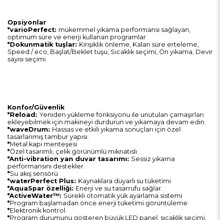
Opsiyonlar
*varioPerfect:
mükemmel yıkama performansı sağlayan,
optimum süre ve enerji kullanan programlar
*Dokunmatik tuşlar:
Kırışıklık önleme, Kalan süre erteleme,
Speed / eco, Başlat/Beklet tuşu, Sıcaklık seçimi, Ön yıkama, Devir
sayısı seçimi
Konfor/Güvenlik
*Reload:
Yeniden yükleme fonksiyonu ile unutulan çamaşırları
ekleyebilmek için makineyi durdurun ve yıkamaya devam edin.
*waveDrum:
Hassas ve etkili yıkama sonuçları için özel
tasarlanmış tambur yapısı.
*
Metal kapı menteşesi
*
Özel tasarımlı, çelik görünümlü mıknatıslı
*Anti-vibration yan duvar tasarımı:
Sessiz yıkama
performansını destekler.
*
Su akış sensörü
*waterPerfect Plus:
Kaynaklara duyarlı su tüketimi
*AquaSpar özelliği:
Enerji ve su tasarrufu sağlar.
*ActiveWater™:
Sürekli otomatik yük ayarlama sistemi
*
Program başlamadan önce enerji tüketimi görüntüleme
*
Elektronik kontrol
*
Program durumunu gösteren büyük LED panel, sıcaklık seçimi,