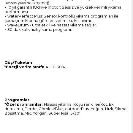
hassas yıkama seçeneği
-
10 yıl garantili IQdrive motor: Sessiz ve yüksek verimli yıkama
performansı
-
waterPerfect Plus: Sensor kontrollü yıkama programları ile
çamaşır miktarına göre en verimli su kullanımı.
-
waveDrum - ultra etkili ve hassas yıkama sağlar.
-
30 dakikalık hızlı yıkama programı.
Güç/Tüketim
*Enerji verim sınıfı:
A+++ -30%
Programlar
*Özel programlar:
Hassas yıkama, Koyu renkliler/Kot, Ek
durulama, Perde, Gömlek/Bluz, outdoorPlus, Yoğun+Hızlı, Sıkma-
Boşaltma, Mix, Yorgan, Süper kısa 15'/30'