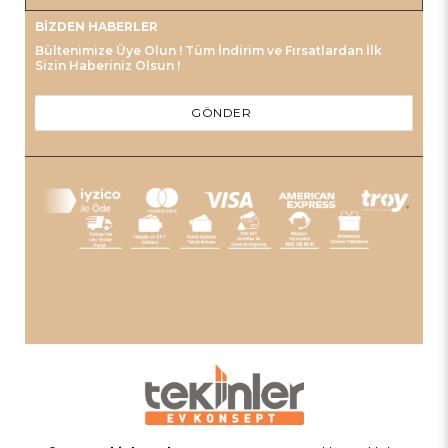
BIZDEN HABERLER
Bültenimize Üye Olun ! Tüm İndirim ve Fırsatlardan İlk
Sizin Haberiniz Olsun !
GÖNDER