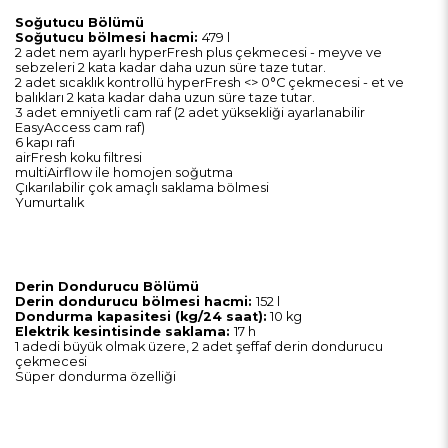
Soğutucu Bölümü
Soğutucu bölmesi hacmi:
479 l
2 adet nem ayarlı hyperFresh plus çekmecesi - meyve ve
sebzeleri 2 kata kadar daha uzun süre taze tutar.
2 adet sıcaklık kontrollü hyperFresh <> 0°C çekmecesi - et ve
balıkları 2 kata kadar daha uzun süre taze tutar.
3 adet emniyetli cam raf (2 adet yüksekliği ayarlanabilir
EasyAccess cam raf)
6 kapı rafı
airFresh koku filtresi
multiAirflow ile homojen soğutma
Çıkarılabilir çok amaçlı saklama bölmesi
Yumurtalık
Derin Dondurucu Bölümü
Derin dondurucu bölmesi hacmi:
152 l
Dondurma kapasitesi (kg/24 saat):
10 kg
Elektrik kesintisinde saklama:
17 h
1 adedi büyük olmak üzere, 2 adet şeffaf derin dondurucu
çekmecesi
Süper dondurma özelliği