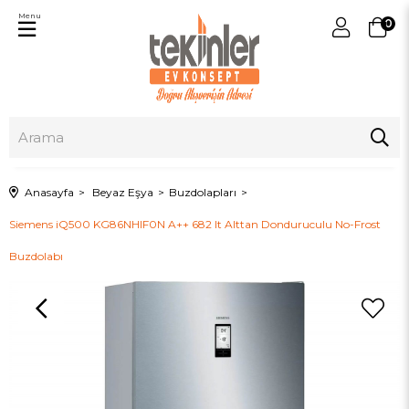
Menu
0
Anasayfa
Beyaz Eşya
Buzdolapları
Siemens iQ500 KG86NHIF0N A++ 682 lt Alttan Donduruculu No-Frost
Buzdolabı