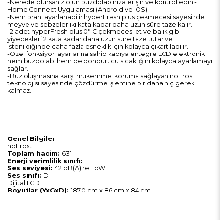
-Nerede olursanız olun buzdolabınıza erişin ve kontrol edin -
Home Connect Uygulaması (Android ve iOS)
-Nem oranı ayarlanabilir hyperFresh plus çekmecesi sayesinde
meyve ve sebzeler iki kata kadar daha uzun süre taze kalır.
-2 adet hyperFresh plus 0° C çekmecesi et ve balık gibi
yiyecekleri 2 kata kadar daha uzun süre taze tutar ve
istenildiğinde daha fazla esneklik için kolayca çıkartılabilir.
-Özel fonksiyon ayarlarına sahip kapıya entegre LCD elektronik
hem buzdolabı hem de dondurucu sıcaklığını kolayca ayarlamayı
sağlar.
-Buz oluşmasına karşı mükemmel koruma sağlayan noFrost
teknolojisi sayesinde çözdürme işlemine bir daha hiç gerek
kalmaz.
Genel Bilgiler
noFrost
Toplam hacim:
631 l
Enerji verimlilik sınıfı:
F
Ses seviyesi:
42 dB(A) re 1 pW
Ses sınıfı:
D
Dijital LCD
Boyutlar (YxGxD):
187.0 cm x 86 cm x 84 cm