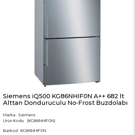
Siemens iQ500 KG86NHIF0N A++ 682 lt
Alttan Donduruculu No-Frost Buzdolabı
Marka
:
Siemens
(KG86NHIF0N)
Barkod
:
KG86NHIF0N