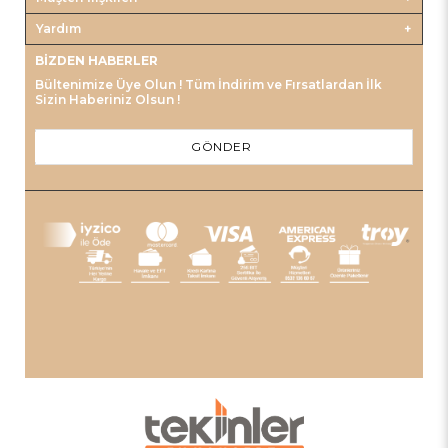
Yardım
BIZDEN HABERLER
Bültenimize Üye Olun ! Tüm İndirim ve Fırsatlardan İlk
Sizin Haberiniz Olsun !
GÖNDER