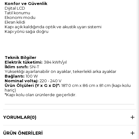
Konfor ve Güvenlik
Dijital LCD
Tatil konumu
Ekonomi modu
Ekran kilidi
Kapı açık kaldığında optik ve akustik uyarı sistemi
Kapı yönü sağa doğru
Teknik Bilgiler
Elektrik tüketimi:
384 kWh/yıl
İklim sınıfı:
SN-T
Yüksekliği ayarlanabilir ön ayaklar, tekerlekli arka ayaklar
Bağlantı:
100 W
Nominal voltaj:
220 - 240 V
Ürün Ölçüleri (Y x G x D)*:
187.0 cm x 86 cm x 81 cm (kapı kolu
hariç)
*Kapı kolu olan ürünlerde geçerlidir.
YORUMLAR
(0)
ÜRÜN ÖNERILERI