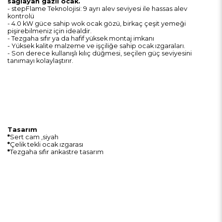
sağlayan gazlı ocak.
- stepFlame Teknolojisi: 9 ayrı alev seviyesi ile hassas alev
kontrolü
- 4.0 kW güce sahip wok ocak gözü, birkaç çeşit yemeği
pişirebilmeniz için idealdir.
- Tezgaha sıfır ya da hafif yüksek montaj imkanı
- Yüksek kalite malzeme ve işçiliğe sahip ocak ızgaraları.
- Son derece kullanışlı kılıç düğmesi, seçilen güç seviyesini
tanımayı kolaylaştırır.
Tasarım
*
Sert cam ,siyah
*
Çelik tekli ocak ızgarası
*
Tezgaha sıfır ankastre tasarım