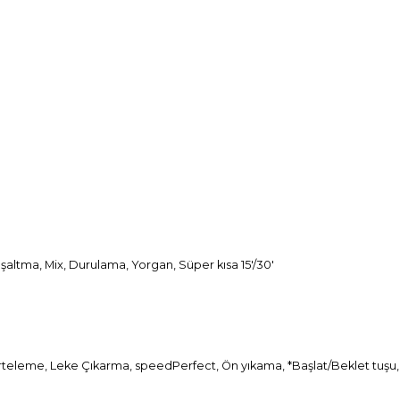
ltma, Mix, Durulama, Yorgan, Süper kısa 15'/30'
 erteleme, Leke Çıkarma, speedPerfect, Ön yıkama, *Başlat/Beklet tuşu, 