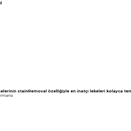
I
rinin stainRemoval özelliğiyle en inatçı lekeleri kolayca tem
formansı