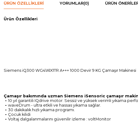
ÜRÜN ÖZELLIKLERI
YORUMLAR
(0)
ÜRÜN ÖNERILER
Ürün Özellikleri
Siemens iQ300 WG41A1X1TR A+++ 1000 Devir 9 KG Çamaşır Makinesi
Çamaşır bakımında uzman Siemens iSensoric çamaşır makinele
-
10 yıl garantili IQdrive motor: Sessiz ve yüksek verimli yıkama per
-
waveDrum - ultra etkili ve hassas yıkama sağlar.
-
30 dakikalık hızlı yıkama programı.
-
Çocuk kilidi
-
Voltaj dalgalanmalarını güvenilir izleme : voltMonitor