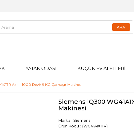
AK
YATAK ODASI
KÜÇÜK EV ALETLERİ
X1TR A+++ 1000 Devir 9 KG Çamaşır Makinesi
Siemens iQ300 WG41A1X1
Makinesi
Marka
:
Siemens
(WG41A1X1TR)