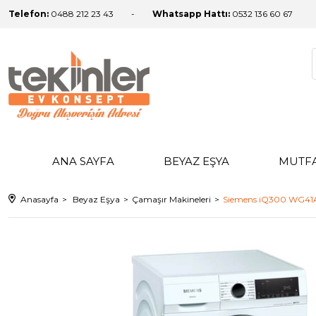
Telefon:
0488 212 23 43
Whatsapp Hattı:
0532 136 60 67
ANA SAYFA
BEYAZ EŞYA
MUTF
Anasayfa
Beyaz Eşya
Çamaşır Makineleri
Siemens iQ300 WG41A1