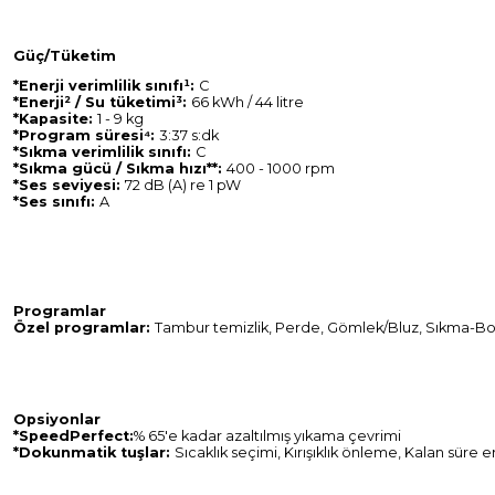
Güç/Tüketim
*Enerji verimlilik sınıfı¹:
C
*Enerji² / Su tüketimi³:
66 kWh / 44 litre
*Kapasite:
1 - 9 kg
*Program süresi⁴:
3:37 s:dk
*Sıkma verimlilik sınıfı:
C
*Sıkma gücü / Sıkma hızı**:
400 - 1000 rpm
*Ses seviyesi:
72 dB (A) re 1 pW
*Ses sınıfı:
A
Programlar
Özel programlar:
Tambur temizlik, Perde, Gömlek/Bluz, Sıkma-Boşa
Opsiyonlar
*SpeedPerfect:
% 65'e kadar azaltılmış yıkama çevrimi
*Dokunmatik tuşlar:
Sıcaklık seçimi, Kırışıklık önleme, Kalan süre