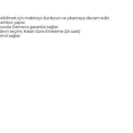
eyebilmek için makineyi durdurun ve yıkamaya devam edin.
tambur yapısı.
munda Siemens garantisi sağlar.
evri seçimi, Kalan Süre Erteleme (24 saat)
trol sağlar.