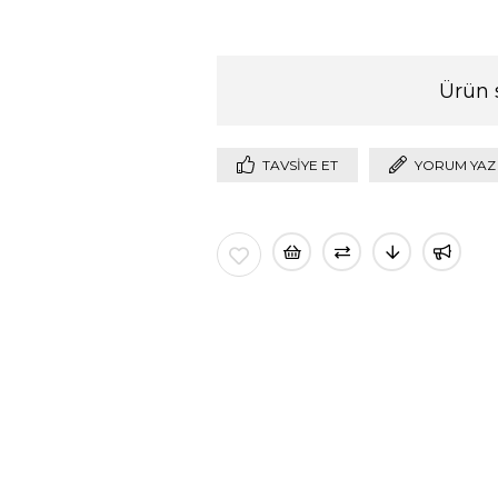
Ürün 
TAVSIYE ET
YORUM YAZ