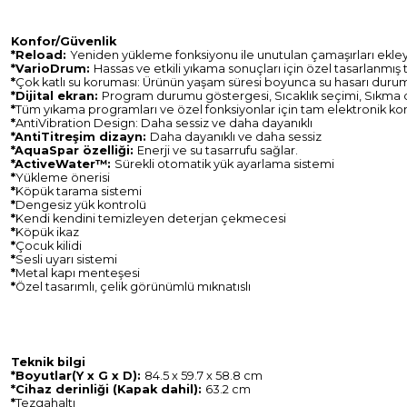
Konfor/Güvenlik
*Reload:
Yeniden yükleme fonksiyonu ile unutulan çamaşırları ekl
*VarioDrum:
Hassas ve etkili yıkama sonuçları için özel tasarlanmış 
*
Çok katlı su koruması: Ürünün yaşam süresi boyunca su hasarı duru
*Dijital ekran:
Program durumu göstergesi, Sıcaklık seçimi, Sıkma d
*
Tüm yıkama programları ve özel fonksiyonlar için tam elektronik kon
*
AntiVibration Design: Daha sessiz ve daha dayanıklı
*
AntiTitreşim dizayn:
Daha dayanıklı ve daha sessiz
*AquaSpar özelliği:
Enerji ve su tasarrufu sağlar.
*ActiveWater™:
Sürekli otomatik yük ayarlama sistemi
*
Yükleme önerisi
*
Köpük tarama sistemi
*
Dengesiz yük kontrolü
*
Kendi kendini temizleyen deterjan çekmecesi
*
Köpük ikaz
*
Çocuk kilidi
*
Sesli uyarı sistemi
*
Metal kapı menteşesi
*
Özel tasarımlı, çelik görünümlü mıknatıslı
Teknik bilgi
*Boyutlar(Y x G x D):
84.5 x 59.7 x 58.8 cm
*Cihaz
derinliği (Kapak dahil):
63.2 cm
*
Tezgahaltı