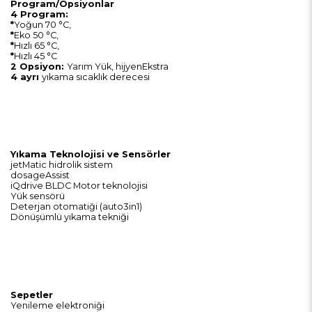
Program/Opsiyonlar
4 Program:
*
Yoğun 70 °C,
*
Eko 50 °C,
*
Hızlı 65 °C,
*
Hızlı 45 °C
2 Opsiyon:
Yarım Yük, hijyenEkstra
4 ayrı
yıkama sıcaklık derecesi
Yıkama Teknolojisi ve Sensörler
jetMatic hidrolik sistem
dosageAssist
iQdrive BLDC Motor teknolojisi
Yük sensörü
Deterjan otomatiği (auto3in1)
Dönüşümlü yıkama tekniği
Sepetler
Yenileme elektroniği