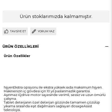
Ürün stoklarımızda kalmamıştır.
TAVSIYE ET
YORUM YAZ
ÜRÜN ÖZELLIKLERI
Ürün Özellikler
hijyenEkstra opsiyonu ile ekstra yüksek ısıda maksimum hijyen.
Makinenizin iç gövdesi için 10 yıl paslanmazlık garantisi.
Aşınmaz iQdrive motor sayesinde verimli, sessiz ve uzun ömürlü
çalışma.
Tablet deterjanın özel deterjan gözünde tamamen çözülüp
yıkama sırasında eşit dağılmasını sağlayan dosageAssist
teknolojisi.