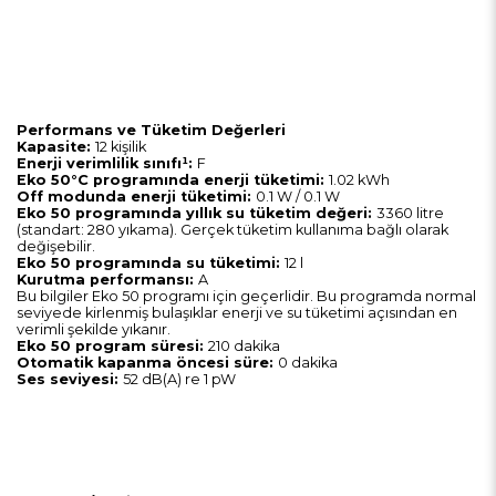
Performans ve Tüketim Değerleri
Kapasite:
12 kişilik
Enerji verimlilik sınıfı¹:
F
Eko 50°C programında enerji tüketimi:
1.02 kWh
Off modunda enerji tüketimi:
0.1 W / 0.1 W
​Eko 50 programında yıllık su tüketim değeri:
3360 litre
(standart: 280 yıkama). Gerçek tüketim kullanıma bağlı olarak
değişebilir.
Eko 50 programında su tüketimi:
12 l
Kurutma performansı:
A
Bu bilgiler ​Eko 50 programı için geçerlidir. Bu programda normal
seviyede kirlenmiş bulaşıklar enerji ve su tüketimi açısından en
verimli şekilde yıkanır.
Eko 50 program süresi:
210 dakika
Otomatik kapanma öncesi süre:
0 dakika
Ses seviyesi:
52 dB(A) re 1 pW