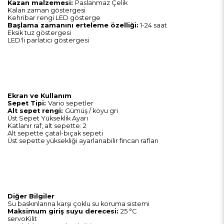
Kazan malzemesi:
Paslanmaz Çelik
Kalan zaman göstergesi
Kehribar rengi LED gösterge
Başlama zamanını erteleme özelliği:
1-24 saat
Eksik tuz göstergesi
LED'li parlatıcı göstergesi
Ekran ve Kullanım
Sepet Tipi:
Vario sepetler
Alt sepet rengi:
Gümüş / koyu gri
Üst Sepet Yükseklik Ayarı
Katlanır raf, alt sepette: 2
Alt sepette çatal-bıçak sepeti
Üst sepette yüksekliği ayarlanabilir fincan rafları
Diğer Bilgiler
Su baskınlarına karşı çoklu su koruma sistemi
Maksimum giriş suyu derecesi:
25 °C
servoKilit