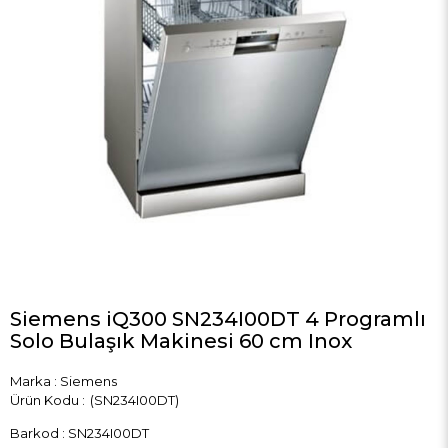
Siemens iQ300 SN234I00DT 4 Programlı
Solo Bulaşık Makinesi 60 cm Inox
Marka
:
Siemens
(SN234I00DT)
Barkod
:
SN234I00DT