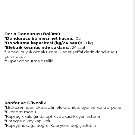
Derin Dondurucu Bölümü
*Dondurucu bölmesi net hacmi:
105 l
*Dondurma kapasitesi (kg/24 saat):
18 kg
*Elektrik kesintisinde saklama:
24 saat
*
1 adedi büyük olmak üzere, 2 adet şeffaf derin dondurucu
çekmecesi
*
Süper dondurma özelliği
Konfor ve Güvenlik
*
LED üzerinden okunabilir, elektronik ısı ayar ve kontrol paneli
*
Ekonomi modu
*
Kapı açık kaldığında optik ve akustik uyarı sistemi
*
Entegre dikey kapı kolu
*
Kapı yönü sağa doğru, Kapı yönü değiştirilebilir