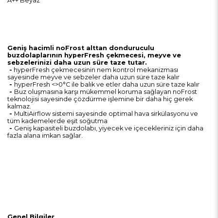
A++ Beyaz
Geniş hacimli noFrost alttan donduruculu
buzdolaplarının hyperFresh çekmecesi, meyve ve
sebzelerinizi daha uzun süre taze tutar.
-
hyperFresh çekmecesinin nem kontrol mekanizması
sayesinde meyve ve sebzeler daha uzun süre taze kalır
-
hyperFresh <>0°C ile balık ve etler daha uzun süre taze kalır
-
Buz oluşmasına karşı mükemmel koruma sağlayan noFrost
teknolojisi sayesinde çözdürme işlemine bir daha hiç gerek
kalmaz.
-
MultiAirflow sistemi sayesinde optimal hava sirkülasyonu ve
tüm kademelerde eşit soğutma
-
Geniş kapasiteli buzdolabı, yiyecek ve içecekleriniz için daha
fazla alana imkan sağlar.
Genel Bilgiler