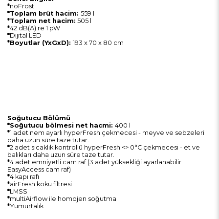
*
noFrost
*Toplam brüt hacim:
559 l
*Toplam net hacim:
505 l
*
42 dB(A) re 1 pW
*
Dijital LED
*Boyutlar (YxGxD):
193 x 70 x 80 cm
Soğutucu Bölümü
*Soğutucu bölmesi net hacmi:
400 l
*
1 adet nem ayarlı hyperFresh çekmecesi - meyve ve sebzeleri
daha uzun süre taze tutar.
*
2 adet sıcaklık kontrollü hyperFresh <> 0°C çekmecesi - et ve
balıkları daha uzun süre taze tutar.
*
4 adet emniyetli cam raf (3 adet yüksekliği ayarlanabilir
EasyAccess cam raf)
*
4 kapı rafı
*
airFresh koku filtresi
*
LMSS
*
multiAirflow ile homojen soğutma
*
Yumurtalık