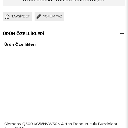
TAVSIYE ET
YORUM YAZ
ÜRÜN ÖZELLIKLERI
Ürün Özellikleri
Siemens iQ300 KG56NVW30N Alttan Donduruculu Buzdolabı