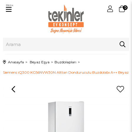
Menu
0
Anasayfa
Beyaz Eşya
Buzdolapları
Siemens iQ300 KG56NVW30N Alttan Donduruculu Buzdolabı A++ Beyaz