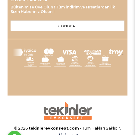
Bültenimize Üye Olun ! Tüm İndirim ve Fırsatlardan İlk
Sizin Haberiniz Olsun !
GÖNDER
© 2026
tekinlerevkonsept.com
- Tüm Hakları Saklıdır.