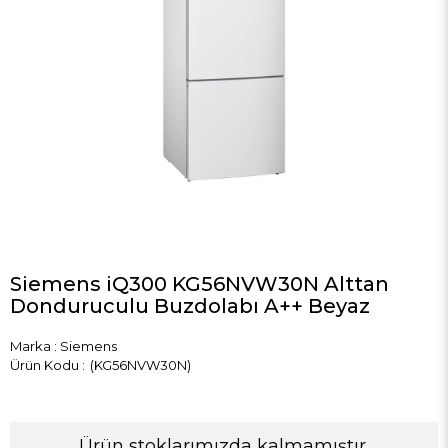
Siemens iQ300 KG56NVW30N Alttan
Donduruculu Buzdolabı A++ Beyaz
Marka
:
Siemens
(KG56NVW30N)
Ürün stoklarımızda kalmamıştır.