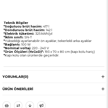
Teknik Bilgiler
*Soğutucu brüt hacim:
417 l
*Dondurucu brüt hacim:
142 l
*Elektrik tüketimi:
325 kWh/yıl
*İklim sınıfı:
SN-T
*
Yüksekliği ayarlanabilir ön ayaklar, tekerlekli arka ayaklar
*Bağlantı:
100 W
*Nominal voltaj:
220 - 240 V
*Ürün Ölçüleri (YxGxD)*:
193 x 70 x 80 cm (kapı kolu hariç)
*
Kapı kolu olan ürünlerde geçerlidir.
YORUMLAR
(0)
ÜRÜN ÖNERILERI