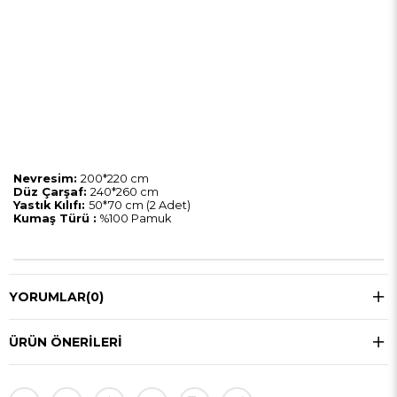
Nevresim:
200*220 cm
Düz Çarşaf:
240*260 cm
Yastık Kılıfı:
50*70 cm (2 Adet)
Kumaş Türü :
%100 Pamuk
YORUMLAR
(0)
ÜRÜN ÖNERILERI