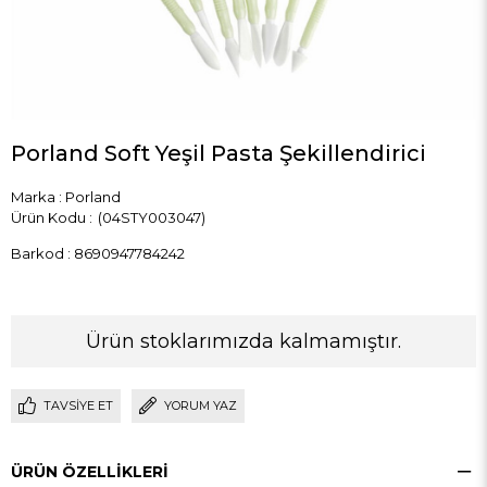
Porland Soft Yeşil Pasta Şekillendirici
Marka
:
Porland
(04STY003047)
Barkod
:
8690947784242
Ürün stoklarımızda kalmamıştır.
TAVSIYE ET
YORUM YAZ
ÜRÜN ÖZELLIKLERI