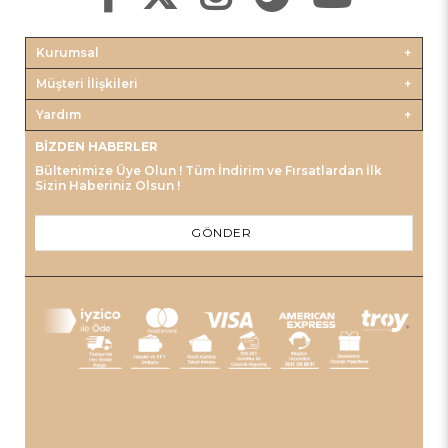
Kurumsal
Müşteri İlişkileri
Yardım
BIZDEN HABERLER
Bültenimize Üye Olun ! Tüm İndirim ve Fırsatlardan İlk
Sizin Haberiniz Olsun !
GÖNDER