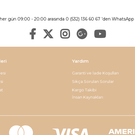
 her gün 09:00 - 20:00 arasında 0 (532) 136 60 67 ’den WhatsApp ü
leri
Yardım
esi
Garanti ve İade Koşulları
si
Sıkça Sorulan Sorular
at
Kargo Takibi
İnsan Kaynakları