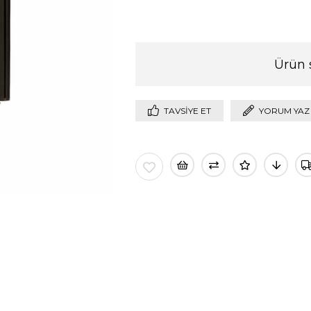
Ürün 
TAVSIYE ET
YORUM YAZ