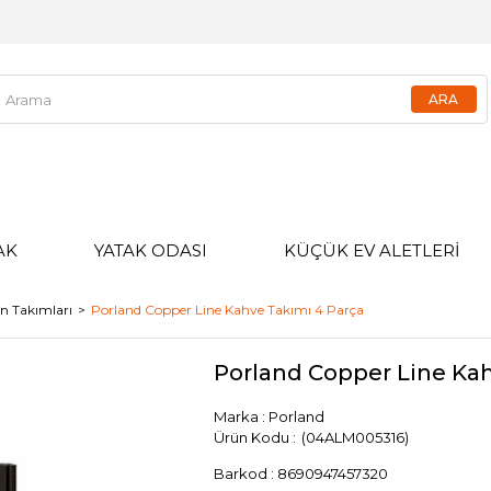
AK
YATAK ODASI
KÜÇÜK EV ALETLERİ
n Takımları
Porland Copper Line Kahve Takımı 4 Parça
Porland Copper Line Kah
Marka
:
Porland
(04ALM005316)
Barkod
:
8690947457320