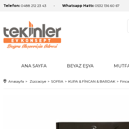
Telefon:
0488 212 23 43
Whatsapp Hattı:
0532 136 60 67
ANA SAYFA
BEYAZ EŞYA
MUTF
Anasayfa
Züccaciye
SOFRA
KUPA & FİNCAN & BARDAK
Finca