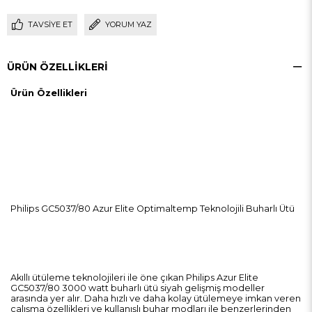
TAVSIYE ET
YORUM YAZ
ÜRÜN ÖZELLIKLERI
Ürün Özellikleri
Philips GC5037/80 Azur Elite Optimaltemp Teknolojili Buharlı Ütü
Akıllı ütüleme teknolojileri ile öne çıkan Philips Azur Elite
GC5037/80 3000 watt buharlı ütü siyah gelişmiş modeller
arasında yer alır. Daha hızlı ve daha kolay ütülemeye imkan veren
çalışma özellikleri ve kullanışlı buhar modları ile benzerlerinden