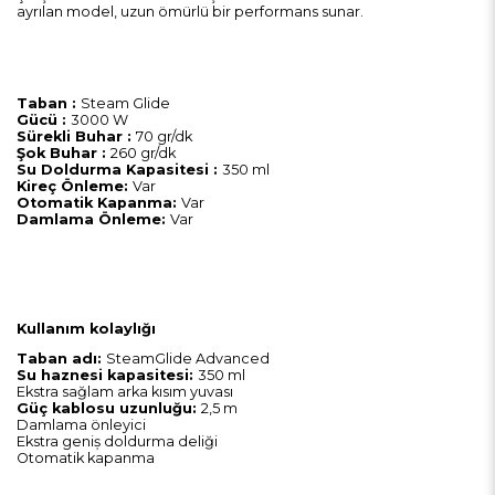
ayrılan model, uzun ömürlü bir performans sunar.
Taban :
Steam Glide
Gücü :
3000 W
Sürekli Buhar :
70 gr/dk
Şok Buhar :
260 gr/dk
Su Doldurma Kapasitesi :
350 ml
Kireç Önleme:
Var
Otomatik Kapanma:
Var
Damlama Önleme:
Var
Kullanım kolaylığı
Taban adı:
SteamGlide Advanced
Su haznesi kapasitesi:
350 ml
Ekstra sağlam arka kısım yuvası
Güç kablosu uzunluğu:
2,5 m
Damlama önleyici
Ekstra geniș doldurma deliği
Otomatik kapanma