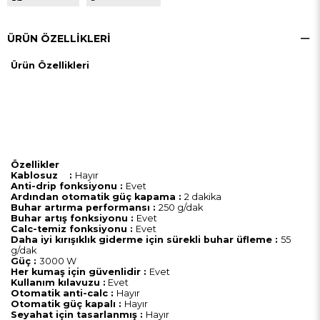
ÜRÜN ÖZELLIKLERI
Ürün Özellikleri
Özellikler
Kablosuz :
Hayır
Anti-drip fonksiyonu :
Evet
Ardından otomatik güç kapama :
2 dakika
Buhar artırma performansı :
250 g/dak
Buhar artış fonksiyonu :
Evet
Calc-temiz fonksiyonu :
Evet
Daha iyi kırışıklık giderme için sürekli buhar üfleme :
55
g/dak
Güç :
3000 W
Her kumaş için güvenlidir :
Evet
Kullanım kılavuzu :
Evet
Otomatik anti-calc :
Hayır
Otomatik güç kapalı :
Hayır
Seyahat için tasarlanmış :
Hayır