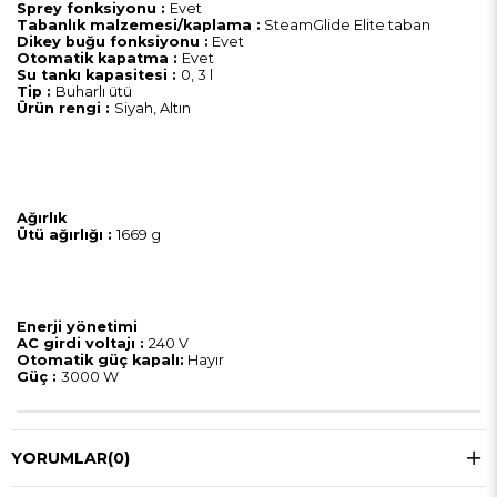
Sprey fonksiyonu :
Evet
Tabanlık malzemesi/kaplama :
SteamGlide Elite taban
Dikey buğu fonksiyonu :
Evet
Otomatik kapatma :
Evet
Su tankı kapasitesi :
0, 3 l
Tip :
Buharlı ütü
Ürün rengi :
Siyah, Altın
Ağırlık
Ütü ağırlığı :
1669 g
Enerji yönetimi
AC girdi voltajı :
240 V
Otomatik güç kapalı:
Hayır
Güç :
3000 W
YORUMLAR
(0)