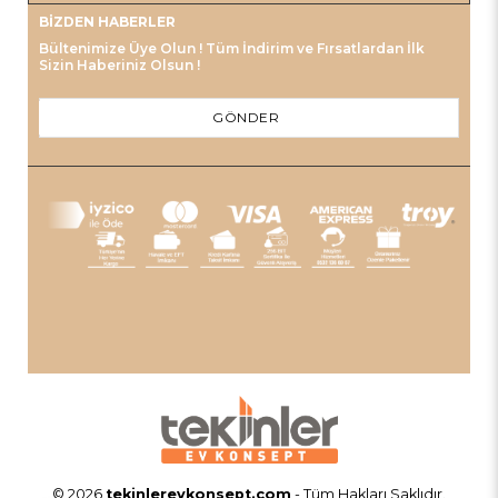
BIZDEN HABERLER
Bültenimize Üye Olun ! Tüm İndirim ve Fırsatlardan İlk
Sizin Haberiniz Olsun !
GÖNDER
© 2026
tekinlerevkonsept.com
- Tüm Hakları Saklıdır.