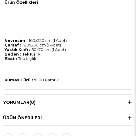
Ürün Özellikleri
Nevresim :
160x220 cm (1 Adet)
Çarşaf :
180x260 cm (1 Adet)
Yastık Kılıfı :
50x70 cm (1 Adet)
Beden :
Tek Kişilik
Ebat :
Tek Kişilik
Kumaş Türü :
%100 Pamuk
YORUMLAR
(0)
ÜRÜN ÖNERILERI