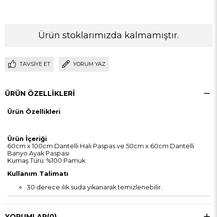
Ürün stoklarımızda kalmamıştır.
TAVSIYE ET
YORUM YAZ
ÜRÜN ÖZELLIKLERI
Ürün Özellikleri
Ürün İçeriği
60cm x 100cm Dantelli Halı Paspas ve 50cm x 60cm Dantelli
Banyo Ayak Paspası
Kumaş Türü: %100 Pamuk
Kullanım Talimatı
30 derece ılık suda yıkanarak temizlenebilir.
YORUMLAR
(0)