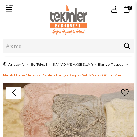
Menu
0
Anasayfa
Ev Tekstil
BANYO VE AKSESUAR
Banyo Paspası
Nazik Home Mimoza Dantelli Banyo Paspas Set 60cmx100cm Krem