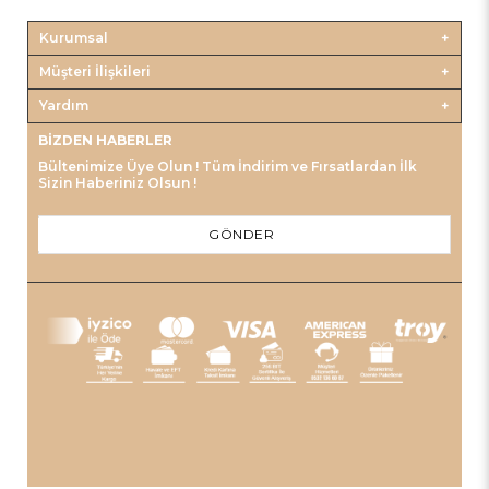
Kurumsal
Müşteri İlişkileri
Yardım
BIZDEN HABERLER
Bültenimize Üye Olun ! Tüm İndirim ve Fırsatlardan İlk
Sizin Haberiniz Olsun !
GÖNDER