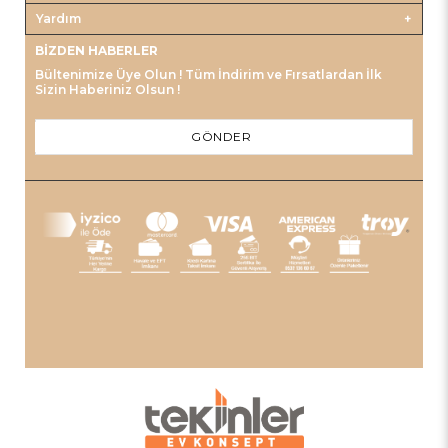
Yardım
BIZDEN HABERLER
Bültenimize Üye Olun ! Tüm İndirim ve Fırsatlardan İlk
Sizin Haberiniz Olsun !
GÖNDER