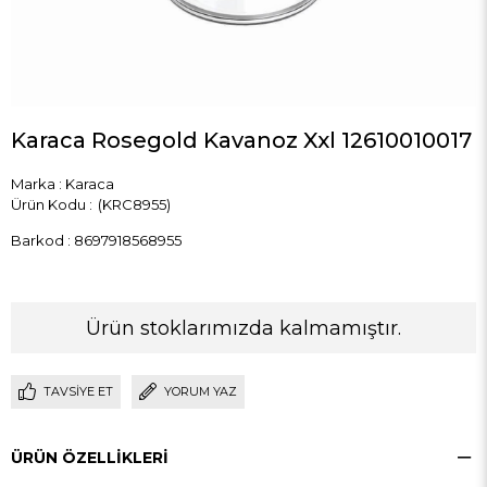
Karaca Rosegold Kavanoz Xxl 12610010017
Marka
:
Karaca
(KRC8955)
Barkod
:
8697918568955
Ürün stoklarımızda kalmamıştır.
TAVSIYE ET
YORUM YAZ
ÜRÜN ÖZELLIKLERI