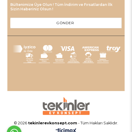
Bültenimize Üye Olun ! Tüm İndirim ve Fırsatlardan İlk
Sizin Haberiniz Olsun !
GÖNDER
© 2026
tekinlerevkonsept.com
- Tüm Hakları Saklıdır.