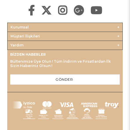
Kurumsal
Müşteri İlişkileri
Yardım
BIZDEN HABERLER
Bültenimize Üye Olun ! Tüm İndirim ve Fırsatlardan İlk
Sizin Haberiniz Olsun !
GÖNDER