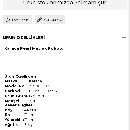
Ürün stoklarımızda kalmamıştır.
TAVSIYE ET
YORUM YAZ
ÜRÜN ÖZELLIKLERI
Karaca Pearl Mutfak Robotu
Ürün Özellikleri
Marka
Karaca
Model No
153.06.11.0353
Barkod
8697918502195
Ürün Grubu
Blender
Menşei
Yerli
Paket Bilgileri
Boy
44 cm
En
21 cm
Yükseklik
21 cm
Ağırlık
3 kg