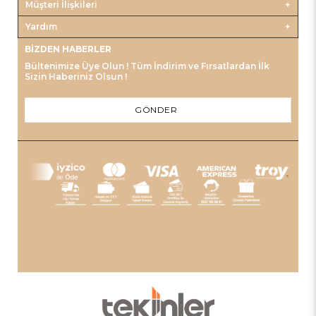
Müşteri İlişkileri
Yardım
BIZDEN HABERLER
Bültenimize Üye Olun ! Tüm İndirim ve Fırsatlardan İlk
Sizin Haberiniz Olsun !
GÖNDER