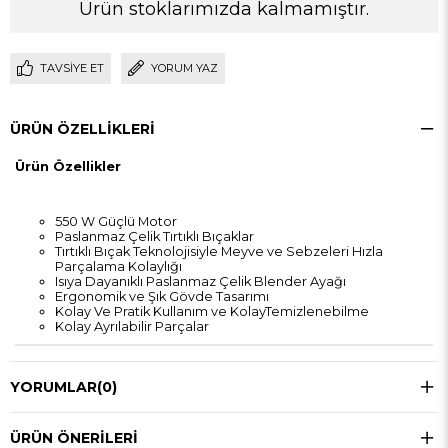
Ürün stoklarımızda kalmamıştır.
TAVSIYE ET
YORUM YAZ
ÜRÜN ÖZELLIKLERI
Ürün Özellikler
550 W Güçlü Motor
Paslanmaz Çelik Tırtıklı Bıçaklar
Tırtıklı Bıçak Teknolojisiyle Meyve ve Sebzeleri Hızla
Parçalama Kolaylığı
Isıya Dayanıklı Paslanmaz Çelik Blender Ayağı
Ergonomik ve Şık Gövde Tasarımı
Kolay Ve Pratik Kullanım ve KolayTemizlenebilme
Kolay Ayrılabilir Parçalar
YORUMLAR
(0)
ÜRÜN ÖNERILERI