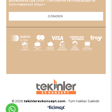
Bültenimize Üye Olun ! Tüm İndirim ve Fırsatlardan İlk
Sizin Haberiniz Olsun !
GÖNDER
© 2026
tekinlerevkonsept.com
- Tüm Hakları Saklıdır.