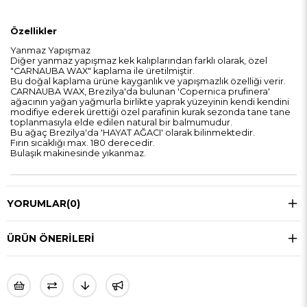
Özellikler
Yanmaz Yapışmaz
Diğer yanmaz yapışmaz kek kalıplarından farklı olarak, özel
"CARNAUBA WAX" kaplama ile üretilmiştir.
Bu doğal kaplama ürüne kayganlık ve yapışmazlık özelliği verir.
CARNAUBA WAX, Brezilya'da bulunan 'Copernica prufinera'
ağacının yağan yağmurla birlikte yaprak yüzeyinin kendi kendini
modifiye ederek ürettiği özel parafinin kurak sezonda tane tane
toplanmasıyla elde edilen natural bir balmumudur.
Bu ağaç Brezilya'da 'HAYAT AĞACI' olarak bilinmektedir.
Fırın sıcaklığı max. 180 derecedir.
Bulaşık makinesinde yıkanmaz.
YORUMLAR
(0)
ÜRÜN ÖNERILERI