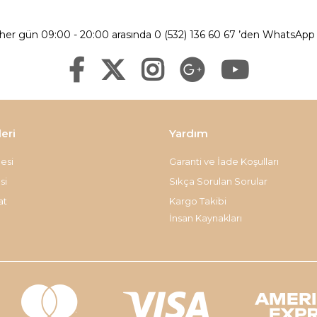
 her gün 09:00 - 20:00 arasında 0 (532) 136 60 67 ’den WhatsApp ü
leri
Yardım
esi
Garanti ve İade Koşulları
si
Sıkça Sorulan Sorular
at
Kargo Takibi
İnsan Kaynakları