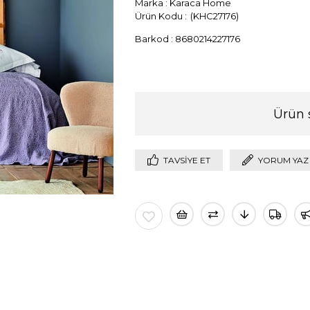
Marka
:
Karaca Home
(KHC27176)
Barkod
:
8680214227176
Ürün 
TAVSIYE ET
YORUM YAZ