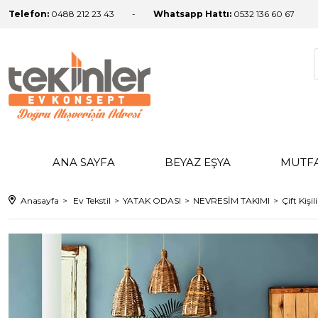
Telefon:
0488 212 23 43
Whatsapp Hattı:
0532 136 60 67
ANA SAYFA
BEYAZ EŞYA
MUTF
Anasayfa
Ev Tekstil
YATAK ODASI
NEVRESİM TAKIMI
Çift Kişi