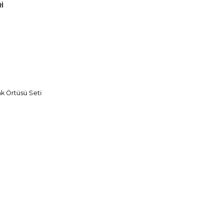
I
k Örtüsü Seti