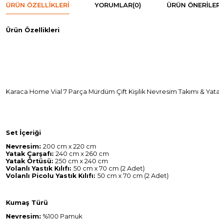
ÜRÜN ÖZELLIKLERI
YORUMLAR
(0)
ÜRÜN ÖNERILER
Ürün Özellikleri
Karaca Home Vial 7 Parça Mürdüm Çift Kişilik Nevresim Takımı & Yata
Set İçeriği
Nevresim:
200 cm x 220 cm
Yatak Çarşafı:
240 cm x 260 cm
Yatak Örtüsü:
250 cm x 240 cm
Volanlı Yastık Kılıfı:
50 cm x 70 cm (2 Adet)
Volanlı Picolu Yastık Kılıfı:
50 cm x 70 cm (2 Adet)
Kumaş Türü
Nevresim:
%100 Pamuk