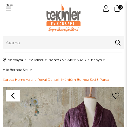
Menu
0
Anasayfa
Ev Tekstil
BANYO VE AKSESUAR
Banyo
Aile Bornoz Seti
Karaca Home Valeria Royal Dantelli Mürdüm Bornoz Seti 3 Parça