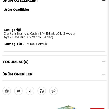
ÜRÜN ÖZELLIKLERI
Ürün Özellikleri
Set İçeriği
Dantelli Bornoz: Kadın:S/M Erkek:L/XL (2 Adet)
Ayak Havlusu: 50x70 cm (1 Adet)
Kumaş Türü :
%100 Pamuk
YORUMLAR
(0)
ÜRÜN ÖNERILERI