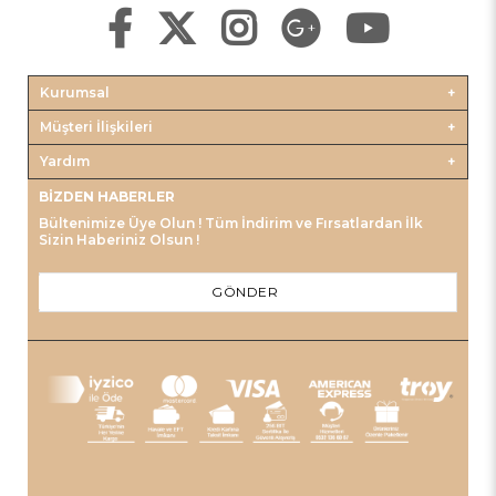
Kurumsal
Müşteri İlişkileri
Yardım
BIZDEN HABERLER
Bültenimize Üye Olun ! Tüm İndirim ve Fırsatlardan İlk
Sizin Haberiniz Olsun !
GÖNDER