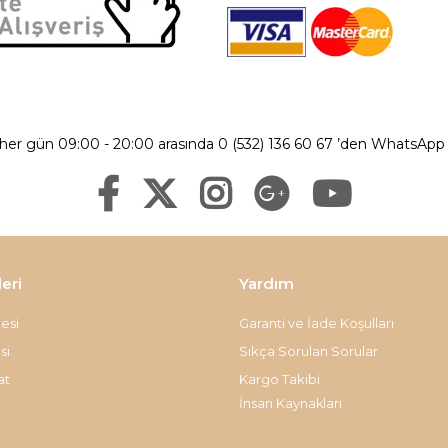
 her gün 09:00 - 20:00 arasında 0 (532) 136 60 67 ’den WhatsApp ü
leri
Yardım
esi
Garanti ve İade Koşulları
si
Sıkça Sorulan Sorular
at
Kargo Takibi
İnsan Kaynakları