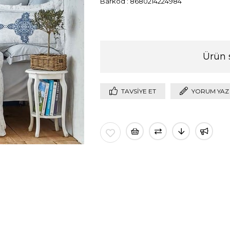
Barkod
:
8680214224984
Ürün 
TAVSIYE ET
YORUM YAZ