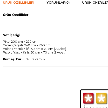
ÜRÜN ÖZELLIKLERI
YORUMLAR
(0)
ÜRÜN ÖNERILER
Ürün Özellikleri
Set İçeriği
Pike: 200 cm x 220 cm
Yatak Çarşafı: 240 cm x 260 cm
Volanlı Yastık Kılıfı: 50 cm x 70 cm (2 Adet)
Picolu Yastık Kılıfı: 50 cm x 70 cm (2 Adet)
Kumaş Türü
: %100 Pamuk