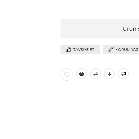
Ürün 
TAVSIYE ET
YORUM YAZ