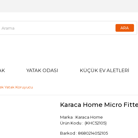
AK
YATAK ODASI
KÜÇÜK EV ALETLERİ
bek Yatak Koruyucu
Karaca Home Micro Fitt
Marka
:
Karaca Home
(KHC52105)
Barkod
:
8680214052105