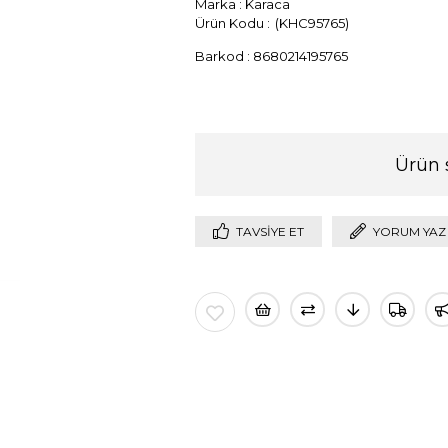
Marka
:
Karaca
(KHC95765)
Barkod
:
8680214195765
Ürün 
TAVSIYE ET
YORUM YAZ