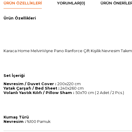
ÜRÜN ÖZELLIKLERI
YORUMLAR
(0)
ÜRÜN ÖNERILER
Ürün Özellikleri
Karaca Home MelvinVişne Pano Ranforce Çift Kişilik Nevresim Takım
Set İçeriği
Nevresim / Duvet Cover :
200x220 cm
Yatak Çarşafı / Bed Sheet :
240x260 cm
Volanlı Yastık Kılıfı / Pillow Sham :
50x70 cm ( 2 Adet / 2 Pcs.)
Kumaş Türü
Nevresim :
%100 Pamuk