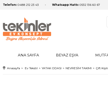
Telefon:
0488 212 23 43
Whatsapp Hattı:
0532 136 60 67
ANA SAYFA
BEYAZ EŞYA
MUTF
Anasayfa
Ev Tekstil
YATAK ODASI
NEVRESİM TAKIMI
Çift Kişi