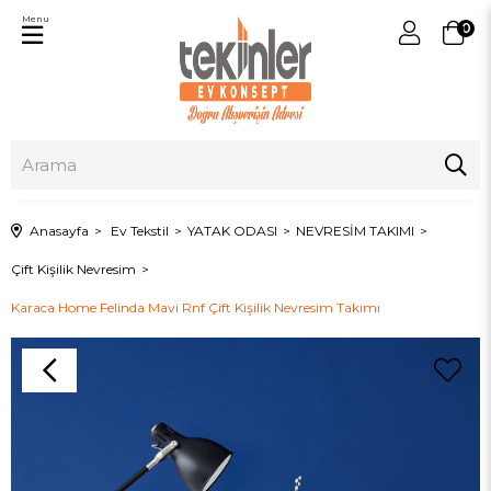
Menu
0
Anasayfa
Ev Tekstil
YATAK ODASI
NEVRESİM TAKIMI
Çift Kişilik Nevresim
Karaca Home Felinda Mavi Rnf Çift Kişilik Nevresim Takımı