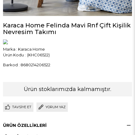
Karaca Home Felinda Mavi Rnf Çift Kişilik
Nevresim Takımı
Marka
:
Karaca Home
(KHC06522)
Barkod
:
8680214206522
Ürün stoklarımızda kalmamıştır.
TAVSIYE ET
YORUM YAZ
ÜRÜN ÖZELLIKLERI