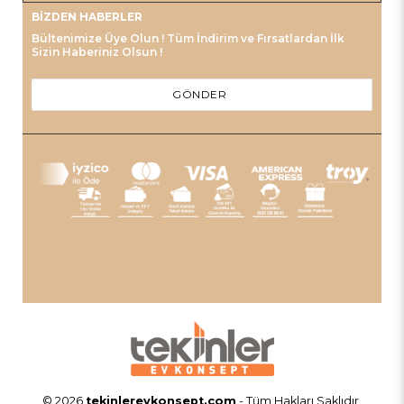
BIZDEN HABERLER
Bültenimize Üye Olun ! Tüm İndirim ve Fırsatlardan İlk
Sizin Haberiniz Olsun !
GÖNDER
© 2026
tekinlerevkonsept.com
- Tüm Hakları Saklıdır.