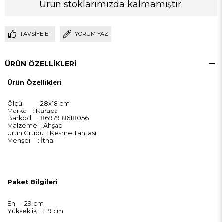
Ürün stoklarımızda kalmamıştır.
TAVSIYE ET
YORUM YAZ
ÜRÜN ÖZELLIKLERI
Ürün Özellikleri
Ölçü : 28x18 cm
Marka : Karaca
Barkod : 8697918618056
Malzeme : Ahşap
Ürün Grubu : Kesme Tahtası
Menşei : İthal
Paket Bilgileri
En : 29 cm
Yükseklik : 19 cm