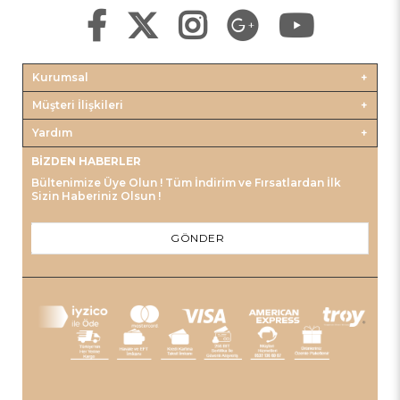
Kurumsal
Müşteri İlişkileri
Yardım
BIZDEN HABERLER
Bültenimize Üye Olun ! Tüm İndirim ve Fırsatlardan İlk
Sizin Haberiniz Olsun !
GÖNDER