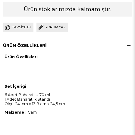
Ürün stoklarımızda kalmamıştır.
TAVSIYE ET
YORUM YAZ
ÜRÜN ÖZELLIKLERI
Ürün Özellikleri
Set İçeriği
6 Adet Baharatlık: 70 ml
1 Adet Baharatlık Standı
Ölçü: 24 cm x 13,8 cm x 24,5 cm
Malzeme :
Cam