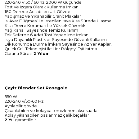
220-240 V 50 / 60 hz 2000 W Güçünde
Tost Ve Izgara Olarak Kullanma İmkanı
180 Derece Acılabilen Üst Gövde
Yapışmaz Ve Yıkanabilir Granit Plakalar
Isı Ayar Düğmesi İle İstenilen Isıya Kısa Sürede Ulaşma
Kısa Devre Koruması İle Yüksek Güvenlik
Yağ Kanalı Sayesinde Temiz Kullanım
Tek Seferde 6 Adet Tost Yapabilme İmkanı
Isıya Dayanıklı Plastikler Sayesinde Güvenli Kullanım
Dik Konumda Durma İmkanı Sayesinde Az Yer Kaplar.
Quick Grill Teknolojisi İle Her Bölgeyi Eşit Isıtma
Garanti Süresi
2 Yıldır
Çeyiz Blender Set Rosegold
550 W
220-240 V/50-60 Hz
Ayrılabilir gövde
Çıkarılabilen ve kolayca temizlenen aksesuarlar
Kolay yıkanabilen paslanmaz çelik bıçaklar
2 Yıl
garantilidir