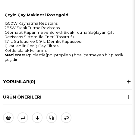
Çeyiz Çay Makinesi Rosegold
1500W Kaynatma Rezistansı
285W Sıcak Tutma Rezistansı
Otomatik Kapanma ve Sürekli Sıcak Tutma Sağlayan Çift
Rezistans Sistemi ile Enerji Tasarrufu
1,7 lt. Su Isıtıcı ve 0,9 lt. Demlik Kapasitesi
Çıkarılabilir Geniş Çay Filtresi
Kettle olarak kullanım.
Mazleme:
Pp plastik (polipropilen ) bpa içermeyen bir plastik
çeşidir.
YORUMLAR
(0)
ÜRÜN ÖNERILERI